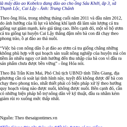
là máy đào ao Kobelco đang đào ao cho ông Sáu Khởi, ấp 3, xã
Thạnh Lộc, Cai Lậy - Ảnh: Trung Chánh
Theo ông Hóa, trong những tháng cuối năm 2011 và đầu năm 2012,
do ảnh hưởng của lũ lụt và không khí lạnh đã làm sản lượng cá tra
giống sụt giảm mạnh, kéo giá tăng cao. Bên cạnh đó, một số hộ ươm
cá tra giống tại huyện Cai Lậy thắng đậm nên bà con đã chạy theo
phong trào, ồ ạt đào ao thả nuôi.
“Việc bà con nông dân ồ ạt đào ao ươm cá tra giống chẳng những
không phù hợp với qui hoạch sản xuất nông nghiệp của huyện mà còn
tiềm ẩn nhiều nguy cơ ảnh hưởng đến thu nhập của bà con vì đầu ra
sản phẩm chưa được bền vững” - ông Hóa nói.
Theo Bà Trần Kim Mai, Phó Chủ tịch UBND tỉnh Tiền Giang, địa
phương cần rà soát lại tình hình này, tuyệt đối không được để bà con
chạy theo phong trào, nhất thiết phải có biện pháp xử lý theo hướng
quy hoạch vùng nào được nuôi, không được nuôi. Bên cạnh đó, cần
có những biện pháp hỗ trợ nông dân về kỹ thuật, đầu ra nhằm kém
giảm rủi ro xuống mức thấp nhất.
Nguồn: Theo thesaigontimes.vn