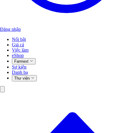
Đăng nhập
Nổi bật
Giá cả
Việc làm
eShop
Farmext
Sự kiện
Danh bạ
Thư viện