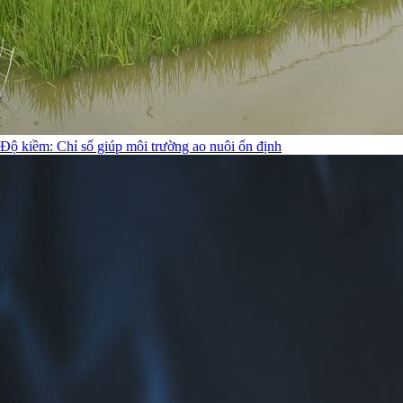
Độ kiềm: Chỉ số giúp môi trường ao nuôi ổn định