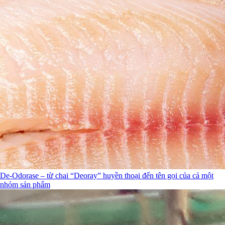
De-Odorase – từ chai “Deoray” huyền thoại đến tên gọi của cả một
nhóm sản phẩm