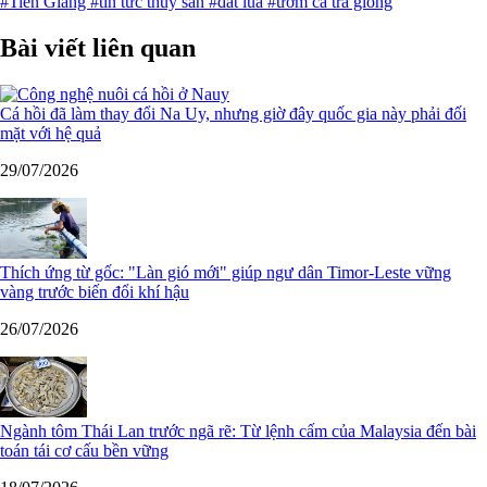
#Tiền Giang
#tin tức thủy sản
#đất lúa
#ươm cá tra giống
Bài viết liên quan
Cá hồi đã làm thay đổi Na Uy, nhưng giờ đây quốc gia này phải đối
mặt với hệ quả
29/07/2026
Thích ứng từ gốc: "Làn gió mới" giúp ngư dân Timor-Leste vững
vàng trước biến đổi khí hậu
26/07/2026
Ngành tôm Thái Lan trước ngã rẽ: Từ lệnh cấm của Malaysia đến bài
toán tái cơ cấu bền vững