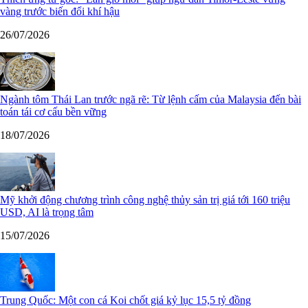
vàng trước biến đổi khí hậu
26/07/2026
Ngành tôm Thái Lan trước ngã rẽ: Từ lệnh cấm của Malaysia đến bài
toán tái cơ cấu bền vững
18/07/2026
Mỹ khởi động chương trình công nghệ thủy sản trị giá tới 160 triệu
USD, AI là trọng tâm
15/07/2026
Trung Quốc: Một con cá Koi chốt giá kỷ lục 15,5 tỷ đồng