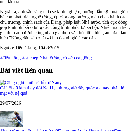
nên làm ra.
Ngoài ra, anh sẵn sàng chia sẻ kinh nghiệm, hướng dẫn kỹ thuật giúp
bà con phát triển nghề ương, ép cá giống, gương mẫu chấp hành các
chủ trương, chính sách của Đảng, pháp luật Nhà nước, tích cực đóng
góp kinh phí xây dựng các công trình phúc lợi xã hội. Nhiều năm liền,
gia đình anh được công nhận gia đình văn hóa tiêu biểu, anh đạt danh
hiệu "Nông dân sản xuất - kinh doanh giỏi" các cấp.
Nguồn: Tiền Giang, 10/08/2015
#điêu hồng
#cá chép Nhật
#ương cá
#ép cá giống
Bài viết liên quan
Cá hồi đã làm thay đổi Na Uy, nhưng giờ đây quốc gia này phải đối
mặt với hệ quả
29/07/2026
Thích ứng từ gốc: "Làn gió mới" giúp ngư dân Timor-Leste vững