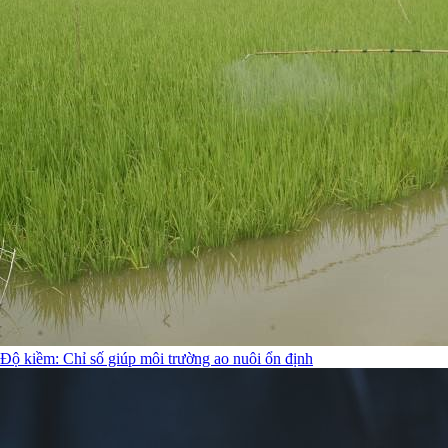
Độ kiềm: Chỉ số giúp môi trường ao nuôi ổn định