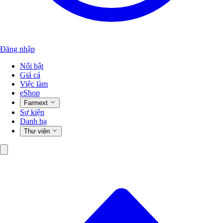
Đăng nhập
Nổi bật
Giá cả
Việc làm
eShop
Farmext
Sự kiện
Danh bạ
Thư viện