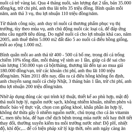
nuôi cá trê vàng lai. Qua 4 tháng nuôi, sản lượng đạt 2 tấn, bán 35.000
đồng/kg, trừ chi phí, anh thu lãi trên 35 triệu đồng. Bình quân mỗi
năm, anh thả 3 vụ, thu lợi nhuận 110 triệu đồng/năm.
Từ thành công này, anh duy trì nuôi cá thương phẩm phục vụ thị
trường, tùy theo mùa vụ, anh chủ động nuôi các loại cá, để đáp ứng
nhu cầu người tiêu dùng. Do nghề nuôi cá cho lợi nhuận khá cao, năm
2005, anh thuê thêm 5.000 m2 đất đào 5 ao nuôi cá điêu hồng giống,
mỗi ao rộng 1.000 m2.
Bình quân mỗi ao anh thả từ 400 - 500 cá bố mẹ, trong đó cá trống
chiếm 10% tổng đàn, mỗi tháng vệ sinh ao 1 lần, giúp cá đẻ sai cho
sản lượng 150.000 vạn cá bột/tháng, thương lái đến tại ao mua giá
180.000 đồng/vạn, trừ các khoản chi phí, anh thu lãi 100 triệu
đồng/năm. Năm 2011 đến nay, đầu ra cá điêu hồng không ổn định,
anh chuyển sang nuôi cá chép Nhật, 3 tháng bán 1 lần, trừ chi phí, anh
thu lợi nhuận 200 triệu đồng/năm.
Nhờ áp dụng đúng các qui trình kỹ thuật, thiết kế ao phù hợp, mật độ
thả nuôi hợp lý, nguồn nước sạch, không nhiễm khuẩn, nhiễm phèn và
thuốc bảo vệ thực vật, chọn con giống khoẻ, khẩu phần ăn hợp lý,
không dư thừa gây ô nhiễm nguồn nước, chú trọng cho cá ăn vitamin
C, men tiêu hóa, để hạn chế dịch bệnh trong mùa nước nổi hay thời tiết
thay đổi, thường xuyên kiểm tra môi trường nước như: Độ pH, nhiệt
độ, khí độc,... để có biện pháp xử lý kịp thời, nên anh ngày càng ăn