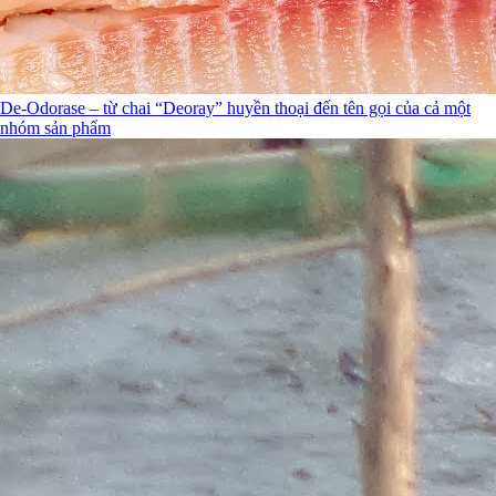
De-Odorase – từ chai “Deoray” huyền thoại đến tên gọi của cả một
nhóm sản phẩm