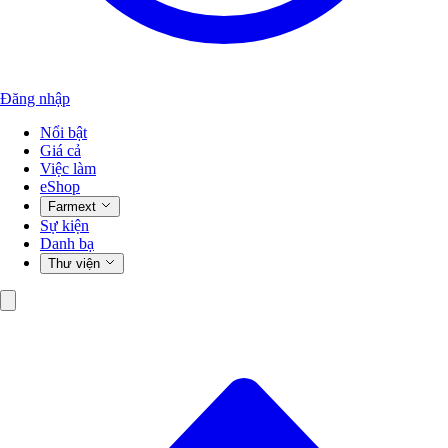
Đăng nhập
Nổi bật
Giá cả
Việc làm
eShop
Farmext
Sự kiện
Danh bạ
Thư viện