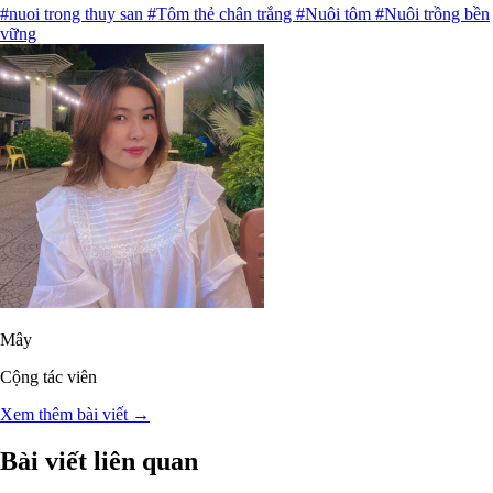
#nuoi trong thuy san
#Tôm thẻ chân trắng
#Nuôi tôm
#Nuôi trồng bền
vững
Mây
Cộng tác viên
Xem thêm bài viết →
Bài viết liên quan