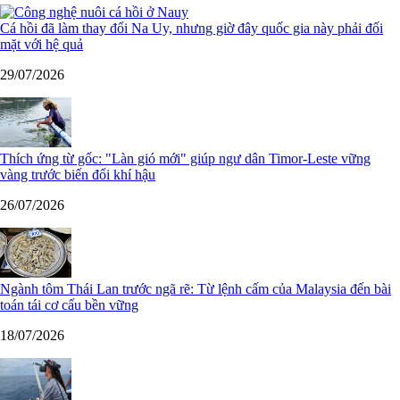
Cá hồi đã làm thay đổi Na Uy, nhưng giờ đây quốc gia này phải đối
mặt với hệ quả
29/07/2026
Thích ứng từ gốc: "Làn gió mới" giúp ngư dân Timor-Leste vững
vàng trước biến đổi khí hậu
26/07/2026
Ngành tôm Thái Lan trước ngã rẽ: Từ lệnh cấm của Malaysia đến bài
toán tái cơ cấu bền vững
18/07/2026