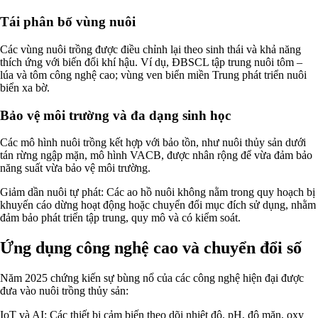
Tái phân bố vùng nuôi
Các vùng nuôi trồng được điều chỉnh lại theo sinh thái và khả năng
thích ứng với biến đổi khí hậu. Ví dụ, ĐBSCL tập trung nuôi tôm –
lúa và tôm công nghệ cao; vùng ven biển miền Trung phát triển nuôi
biển xa bờ.
Bảo vệ môi trường và đa dạng sinh học
Các mô hình nuôi trồng kết hợp với bảo tồn, như nuôi thủy sản dưới
tán rừng ngập mặn, mô hình VACB, được nhân rộng để vừa đảm bảo
năng suất vừa bảo vệ môi trường.
Giảm dần nuôi tự phát: Các ao hồ nuôi không nằm trong quy hoạch bị
khuyến cáo dừng hoạt động hoặc chuyển đổi mục đích sử dụng, nhằm
đảm bảo phát triển tập trung, quy mô và có kiểm soát.
Ứng dụng công nghệ cao và chuyển đổi số
Năm 2025 chứng kiến sự bùng nổ của các công nghệ hiện đại được
đưa vào nuôi trồng thủy sản:
IoT và AI: Các thiết bị cảm biến theo dõi nhiệt độ, pH, độ mặn, oxy