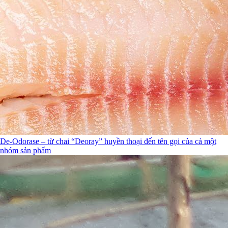
De-Odorase – từ chai “Deoray” huyền thoại đến tên gọi của cả một
nhóm sản phẩm