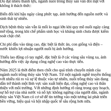
Dù đạt nhiều thành tựu, ngành nuôi trồng thủy sản vẫn đối mặt với
không ít thách thức:
Biến đổi khí hậu ngày càng phức tạp, ảnh hưởng đến nguồn nước và
sinh thái tự nhiên.
Dịch bệnh thủy sản vẫn là mối lo ngại lớn khi quy mô nuôi ngày càng
mở rộng, trong khi chế phẩm sinh học và kháng sinh chưa được kiểm
soát chặt chẽ.
Chi phí đầu vào tăng cao, đặc biệt là thức ăn, con giống và điện –
nước khiến lợi nhuận người nuôi bị ảnh hưởng.
Thiếu lao động có tay nghề, đặc biệt là ở các vùng sâu vùng xa, ảnh
hưởng đến việc áp dụng công nghệ cao vào thực tiễn.
Năm 2025 là thời điểm then chốt cho quá trình chuyển mình của
ngành nuôi trồng thủy sản Việt Nam. Từ một ngành nghề truyền thống
với nhiều rủi ro và sự lệ thuộc vào tự nhiên, nuôi trồng thủy sản đang
dần trở thành một lĩnh vực sản xuất hiện đại, công nghệ cao và thân
thiện với môi trường. Với những định hướng rõ ràng trong quy hoạch,
sự hỗ trợ của nhà nước và nỗ lực không ngừng của người dân, ngành
thủy sản Việt Nam có cơ sở để tin tưởng vào một tương lai phát triển
bền vững, hiệu quả và hội nhập quốc tế sâu rộng hơn nữa.