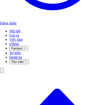
Đăng nhập
Nổi bật
Giá cả
Việc làm
eShop
Farmext
Sự kiện
Danh bạ
Thư viện