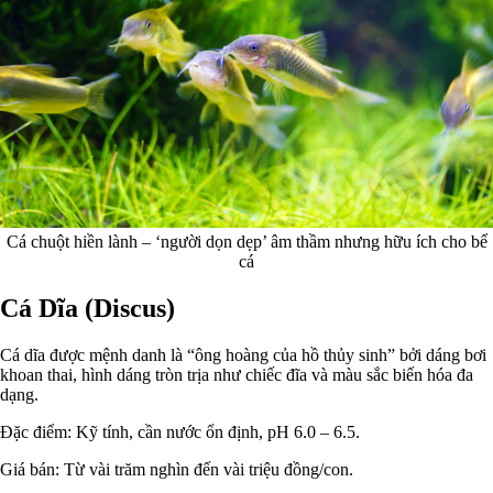
Cá chuột hiền lành – ‘người dọn dẹp’ âm thầm nhưng hữu ích cho bể
cá
Cá Dĩa (Discus)
Cá dĩa được mệnh danh là “ông hoàng của hồ thủy sinh” bởi dáng bơi
khoan thai, hình dáng tròn trịa như chiếc đĩa và màu sắc biến hóa đa
dạng.
Đặc điểm: Kỹ tính, cần nước ổn định, pH 6.0 – 6.5.
Giá bán: Từ vài trăm nghìn đến vài triệu đồng/con.