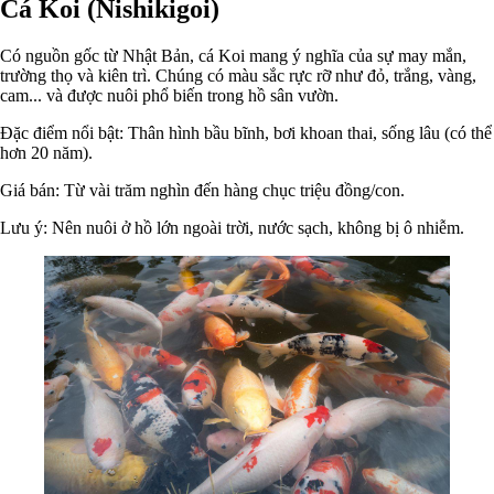
Cá Koi (Nishikigoi)
Có nguồn gốc từ Nhật Bản, cá Koi mang ý nghĩa của sự may mắn,
trường thọ và kiên trì. Chúng có màu sắc rực rỡ như đỏ, trắng, vàng,
cam... và được nuôi phổ biến trong hồ sân vườn.
Đặc điểm nổi bật: Thân hình bầu bĩnh, bơi khoan thai, sống lâu (có thể
hơn 20 năm).
Giá bán: Từ vài trăm nghìn đến hàng chục triệu đồng/con.
Lưu ý: Nên nuôi ở hồ lớn ngoài trời, nước sạch, không bị ô nhiễm.