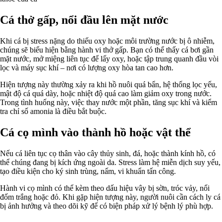
Cá thở gấp, nổi đầu lên mặt nước
Khi cá bị stress nặng do thiếu oxy hoặc môi trường nước bị ô nhiễm,
chúng sẽ biểu hiện bằng hành vi thở gấp. Bạn có thể thấy cá bơi gần
mặt nước, mở miệng liên tục để lấy oxy, hoặc tập trung quanh đầu vòi
lọc và máy sục khí – nơi có lượng oxy hòa tan cao hơn.
Hiện tượng này thường xảy ra khi hồ nuôi quá bẩn, hệ thống lọc yếu,
mật độ cá quá dày, hoặc nhiệt độ quá cao làm giảm oxy trong nước.
Trong tình huống này, việc thay nước một phần, tăng sục khí và kiểm
tra chỉ số amonia là điều bắt buộc.
Cá cọ mình vào thành hồ hoặc vật thể
Nếu cá liên tục cọ thân vào cây thủy sinh, đá, hoặc thành kính hồ, có
thể chúng đang bị kích ứng ngoài da. Stress làm hệ miễn dịch suy yếu,
tạo điều kiện cho ký sinh trùng, nấm, vi khuẩn tấn công.
Hành vi cọ mình có thể kèm theo dấu hiệu vây bị sờn, tróc vảy, nổi
đốm trắng hoặc đỏ. Khi gặp hiện tượng này, người nuôi cần cách ly cá
bị ảnh hưởng và theo dõi kỹ để có biện pháp xử lý bệnh lý phù hợp.