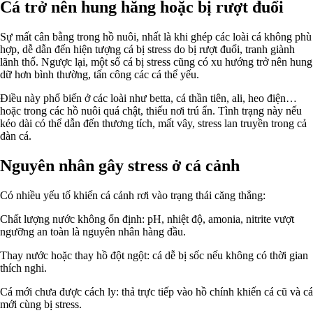
Cá trở nên hung hăng hoặc bị rượt đuổi
Sự mất cân bằng trong hồ nuôi, nhất là khi ghép các loài cá không phù
hợp, dễ dẫn đến hiện tượng cá bị stress do bị rượt đuổi, tranh giành
lãnh thổ. Ngược lại, một số cá bị stress cũng có xu hướng trở nên hung
dữ hơn bình thường, tấn công các cá thể yếu.
Điều này phổ biến ở các loài như betta, cá thần tiên, ali, heo điện…
hoặc trong các hồ nuôi quá chật, thiếu nơi trú ẩn. Tình trạng này nếu
kéo dài có thể dẫn đến thương tích, mất vây, stress lan truyền trong cả
đàn cá.
Nguyên nhân gây stress ở cá cảnh
Có nhiều yếu tố khiến cá cảnh rơi vào trạng thái căng thẳng:
Chất lượng nước không ổn định: pH, nhiệt độ, amonia, nitrite vượt
ngưỡng an toàn là nguyên nhân hàng đầu.
Thay nước hoặc thay hồ đột ngột: cá dễ bị sốc nếu không có thời gian
thích nghi.
Cá mới chưa được cách ly: thả trực tiếp vào hồ chính khiến cá cũ và cá
mới cùng bị stress.