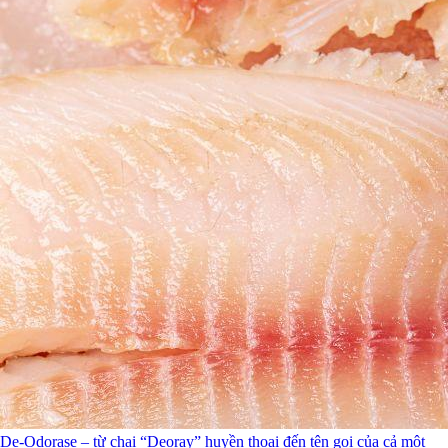
De-Odorase – từ chai “Deoray” huyền thoại đến tên gọi của cả một