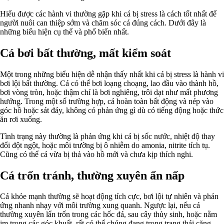
Hiểu được các hành vi thường gặp khi cá bị stress là cách tốt nhất để
người nuôi can thiệp sớm và chăm sóc cá đúng cách. Dưới đây là
những biểu hiện cụ thể và phổ biến nhất.
Cá bơi bất thường, mất kiểm soát
Một trong những biểu hiện dễ nhận thấy nhất khi cá bị stress là hành vi
bơi lội bất thường. Cá có thể bơi loạng choạng, lao đầu vào thành hồ,
bơi vòng tròn, hoặc thậm chí là bơi nghiêng, trôi dạt như mất phương
hướng. Trong một số trường hợp, cá hoàn toàn bất động và nép vào
góc hồ hoặc sát đáy, không có phản ứng gì dù có tiếng động hoặc thức
ăn rơi xuống.
Tình trạng này thường là phản ứng khi cá bị sốc nước, nhiệt độ thay
đổi đột ngột, hoặc môi trường bị ô nhiễm do amonia, nitrite tích tụ.
Cũng có thể cá vừa bị thả vào hồ mới và chưa kịp thích nghi.
Cá trốn tránh, thường xuyên ẩn nấp
Cá khỏe mạnh thường sẽ hoạt động tích cực, bơi lội tự nhiên và phản
ứng nhanh nhạy với môi trường xung quanh. Ngược lại, nếu cá
thường xuyên lẩn trốn trong các hốc đá, sau cây thủy sinh, hoặc nằm
im trong các góc khuất, rất có thể chúng đang trong trạng thái căng