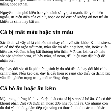
thẳng hoặc sợ hãi.
Nguyên nhân phổ biến bao gồm ánh sáng quá mạnh, tiếng ồn bên
ngoài, sự hiện diện của cá dữ, hoặc do bố cục bể không đủ nơi trú ẩn
khiến cá cảm thấy bất an.
Cá bị mất màu hoặc xỉn màu
Sắc tố da và vây cá là chỉ báo rất nhạy cảm với sức khỏe. Khi bị stress,
cá có thể đột ngột mất màu, màu sắc trở nên nhạt hơn, xỉn, hoặc xuất
hiện các vết đen, trắng bất thường trên thân. Với các loài cá có màu
sắc sặc sỡ như betta, cá bảy màu, cá neon, dấu hiệu này đặc biệt dễ
nhận biết.
Sự thay đổi sắc tố là phản ứng sinh lý do nội tiết tố thay đổi khi cá bị
căng thẳng. Nếu kéo dài, đây là dấu hiệu rõ ràng cho thấy cá đang gặp
vấn đề nghiêm trọng trong môi trường sống.
Cá bỏ ăn hoặc ăn kém
Một trong những hành vi rõ rệt nhất của cá bị stress là bỏ ăn. Cá có thể
không phản ứng với thức ăn, hoặc đớp nhẹ rồi nhả ra. Có những con
dù đói vẫn không dám tiếp cận vùng có thức ăn do bị các con khác