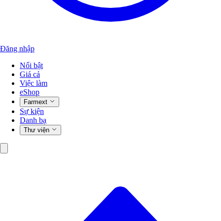
Đăng nhập
Nổi bật
Giá cả
Việc làm
eShop
Farmext
Sự kiện
Danh bạ
Thư viện