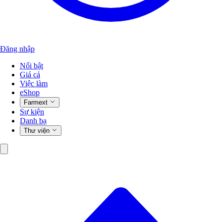
Đăng nhập
Nổi bật
Giá cả
Việc làm
eShop
Farmext
Sự kiện
Danh bạ
Thư viện