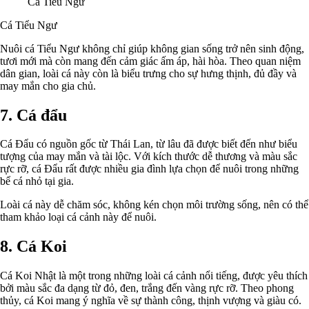
Cá Tiểu Ngư
Cá Tiểu Ngư
Nuôi cá Tiểu Ngư không chỉ giúp không gian sống trở nên sinh động,
tươi mới mà còn mang đến cảm giác ấm áp, hài hòa. Theo quan niệm
dân gian, loài cá này còn là biểu trưng cho sự hưng thịnh, đủ đầy và
may mắn cho gia chủ.
7. Cá đẩu
Cá Đẩu có nguồn gốc từ Thái Lan, từ lâu đã được biết đến như biểu
tượng của may mắn và tài lộc. Với kích thước dễ thương và màu sắc
rực rỡ, cá Đẩu rất được nhiều gia đình lựa chọn để nuôi trong những
bể cá nhỏ tại gia.
Loài cá này dễ chăm sóc, không kén chọn môi trường sống, nên có thể
tham khảo loại cá cảnh này để nuôi.
8. Cá Koi
Cá Koi Nhật là một trong những loài cá cảnh nổi tiếng, được yêu thích
bởi màu sắc đa dạng từ đỏ, đen, trắng đến vàng rực rỡ. Theo phong
thủy, cá Koi mang ý nghĩa về sự thành công, thịnh vượng và giàu có.