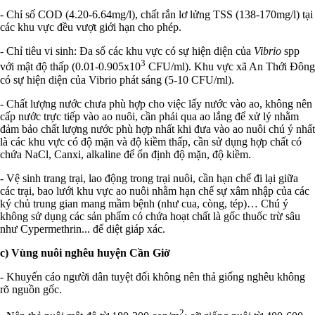
- Chỉ số COD (4.20-6.64mg/l), chất rắn lơ lửng TSS (138-170mg/l) tại
các khu vực đều vượt giới hạn cho phép.
- Chỉ tiêu vi sinh: Đa số các khu vực có sự hiện diện của
Vibrio
spp
3
với mật độ thấp (0.01-0.905x10
CFU/ml). Khu vực xã An Thới Đông
có sự hiện diện của Vibrio phát sáng (5-10 CFU/ml).
- Chất lượng nước chưa phù hợp cho việc lấy nước vào ao, không nên
cấp nước trực tiếp vào ao nuôi, cần phải qua ao lắng để xử lý nhằm
đảm bảo chất lượng nước phù hợp nhất khi đưa vào ao nuôi chú ý nhất
là các khu vực có độ mặn và độ kiềm thấp, cần sử dụng hợp chất có
chứa NaCl, Canxi, alkaline để ổn định độ mặn, độ kiềm.
- Vệ sinh trang trại, lao động trong trại nuôi, cần hạn chế đi lại giữa
các trại, bao lưới khu vực ao nuôi nhằm hạn chế sự xâm nhập của các
ký chủ trung gian mang mầm bệnh (như cua, còng, tép)… Chú ý
không sử dụng các sản phẩm có chứa hoạt chất là gốc thuốc trừ sâu
như Cypermethrin... để diệt giáp xác.
c) Vùng nuôi nghêu huyện Cần Giờ
- Khuyến cáo người dân tuyệt đối không nên thả giống nghêu không
rõ nguồn gốc.
2