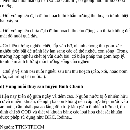
- Nên thả nuôi mật độ từ 180-200 con/m
; cỡ giống nuôi từ 400-600
con/kg.
- Đối với nghêu đạt cỡ thu hoạch thì khẩn trương thu hoạch tránh thiệt
hại xảy ra.
- Đối với nghêu chưa đạt cỡ thu hoạch thì chủ động san thưa không để
mật độ nuôi quá dày.
- Có hiện tượng nghêu chết, tấp vào bờ, nhanh chóng thu gom xác
nghêu trên bãi để tránh lây lan sang các cá thể nghêu còn sống. Trong
trường hợp nghêu chết bị vùi dưới bãi, có biện pháp thu gom hợp lý,
tránh làm ảnh hưởng môi trường sống của nghêu.
- Chú ý vệ sinh bãi nuôi nghêu sau khi thu hoạch (cào, xới, hoặc bơm
rửa, sát trùng bãi nuôi...).
d) Vùng nuôi thủy sản huyện Bình Chánh
Hiện nay biên độ giữa ngày và đêm cao. Nguồn nước bị ô nhiễm hữu
cơ và nhiễm khuẩn, đề nghị bà con không nên cấp trực tiếp nước vào
ao nuôi, cần phải qua ao lắng để xử lý làm giảm ô nhiễm hữu cơ, ổn
định chỉ số COD và diệt vi khuẩn bằng các loại hoá chất sát khuẩn
được phép sử dụng như BKC, Iodine...
Nguồn: TTKNTPHCM