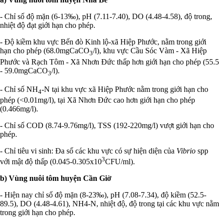
- Chỉ số độ mặn (6-13‰), pH (7.11-7.40), DO (4.48-4.58), độ trong,
nhiệt độ đạt giới hạn cho phép.
- Độ kiềm khu vực Bến đò Kinh lộ-xã Hiệp Phước, nằm trong giới
hạn cho phép (68.0mgCaCO
/l), khu vực Cầu Sóc Vàm - Xã Hiệp
3
Phước và Rạch Tôm - Xã Nhơn Đức thấp hơn giới hạn cho phép (55.5
- 59.0mgCaCO
/l).
3
- Chỉ số NH
-N tại khu vực xã Hiệp Phước nằm trong giới hạn cho
4
phép (<0.01mg/l), tại Xã Nhơn Đức cao hơn giới hạn cho phép
(0.466mg/l).
- Chỉ số COD (8.74-9.76mg/l), TSS (192-220mg/l) vượt giới hạn cho
phép.
- Chỉ tiêu vi sinh: Đa số các khu vực có sự hiện diện của
Vibrio
spp
3
với mật độ thấp (0.045-0.305x10
CFU/ml).
b) Vùng nuôi tôm huyện Cần Giờ
- Hiện nay chỉ số độ mặn (8-23‰), pH (7.08-7.34), độ kiềm (52.5-
89.5), DO (4.48-4.61), NH4-N, nhiệt độ, độ trong tại các khu vực nằm
trong giới hạn cho phép.