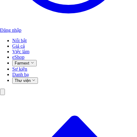
Đăng nhập
Nổi bật
Giá cả
Việc làm
eShop
Farmext
Sự kiện
Danh bạ
Thư viện