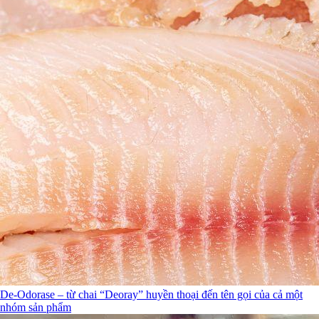
De-Odorase – từ chai “Deoray” huyền thoại đến tên gọi của cả một
nhóm sản phẩm