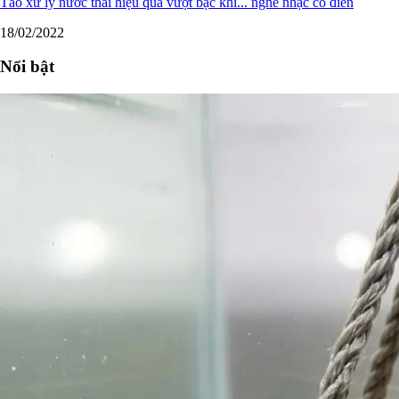
Tảo xử lý nước thải hiệu quả vượt bậc khi... nghe nhạc cổ điển
18/02/2022
Nổi bật