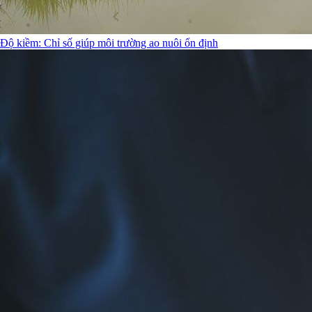
Độ kiềm: Chỉ số giúp môi trường ao nuôi ổn định