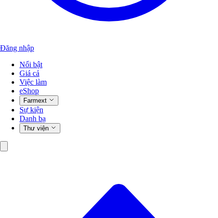
Đăng nhập
Nổi bật
Giá cả
Việc làm
eShop
Farmext
Sự kiện
Danh bạ
Thư viện