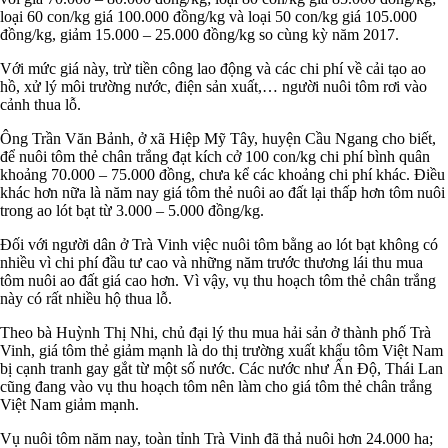
loại 60 con/kg giá 100.000 đồng/kg và loại 50 con/kg giá 105.000
đồng/kg, giảm 15.000 – 25.000 đồng/kg so cùng kỳ năm 2017.
Với mức giá này, trừ tiền công lao động và các chi phí về cải tạo ao
hồ, xử lý môi trường nước, điện sản xuất,… người nuôi tôm rơi vào
cảnh thua lỗ.
Ông Trần Văn Bảnh, ở xã Hiệp Mỹ Tây, huyện Cầu Ngang cho biết,
để nuôi tôm thẻ chân trắng đạt kích cở 100 con/kg chi phí bình quân
khoảng 70.000 – 75.000 đồng, chưa kể các khoảng chi phí khác. Điều
khác hơn nữa là năm nay giá tôm thẻ nuôi ao đất lại thấp hơn tôm nuôi
trong ao lót bạt từ 3.000 – 5.000 đồng/kg.
Đối với người dân ở Trà Vinh việc nuôi tôm bằng ao lót bạt không có
nhiều vì chi phí đầu tư cao và những năm trước thương lái thu mua
tôm nuôi ao đất giá cao hơn. Vì vậy, vụ thu hoạch tôm thẻ chân trắng
này có rất nhiều hộ thua lỗ.
Theo bà Huỳnh Thị Nhi, chủ đại lý thu mua hải sản ở thành phố Trà
Vinh, giá tôm thẻ giảm mạnh là do thị trường xuất khẩu tôm Việt Nam
bị cạnh tranh gay gắt từ một số nước. Các nước như Ấn Độ, Thái Lan
cũng đang vào vụ thu hoạch tôm nên làm cho giá tôm thẻ chân trắng
Việt Nam giảm mạnh.
Vụ nuôi tôm năm nay, toàn tỉnh Trà Vinh đã thả nuôi hơn 24.000 ha;