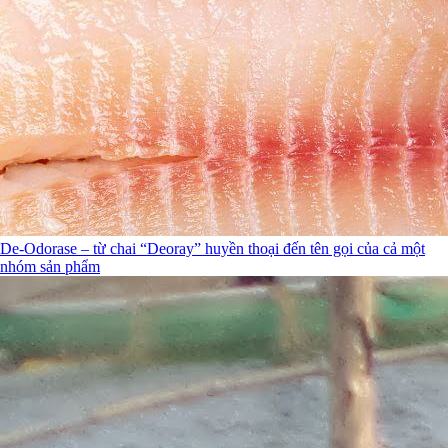
De-Odorase – từ chai “Deoray” huyền thoại đến tên gọi của cả một
nhóm sản phẩm