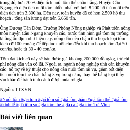
trong đó, hơn 70 % diện tích nuôi tôm thẻ chân trắng. Huyện Cầu
Ngang có diện tích nuôi tôm nhiều nhất với hơn 8.200 hộ thả nuôi trên
diện tích trên 3.300 ha. Đến nay, toàn huyện đã có hơn 2.500 hộ thu
hoạch , tổng sản lượng đạt trên 5.650 tấn.
Ông Dương Tấn Đởm, Trưởng Phòng Nông nghiệp và Phát triển nông
thôn huyện Cầu Ngang khuyến cáo, trước tình hình giá tôm thị trường
không ổn định như hiện nay, nông dân nên chậm thu hoạch loại tôm
kích cỡ 100 con/kg để tiếp tục nuôi cho đến khi thu hoạch tôm đạt 50
con/kg hoặc từ 30 - 40 con/kg.
Tôm đạt kích cỡ này sẽ bán được giá khoảng 200.000 đồng/kg, trừ chi
phí nông dân vẫn có lãi. Ngoài ra, ngành nông nghiệp tỉnh cần khuyến
cáo, hỗ trợ về kỹ thuật cho nông dân nuôi tôm rải vụ, giảm bớt diện
tích nuôi tôm thẻ chân trắng 3 vụ trong năm, thay thế bằng loại thủy
sản khác để tránh tình cảnh được mùa rớt giá.
Nguồn: TTXVN
#Nuôi tôm
#gia tom
#giá tôm sú
#giá tôm giảm
#giá tôm thẻ
#giá tôm
#kinh tế
#giá tôm sú
#giá tôm thẻ
#giá cá
#giá tôm Trà Vinh
Bài viết liên quan