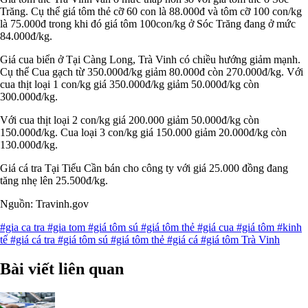
Trăng. Cụ thể giá tôm thẻ cỡ 60 con là 88.000đ và tôm cỡ 100 con/kg
là 75.000đ trong khi đó giá tôm 100con/kg ở Sóc Trăng đang ở mức
84.000đ/kg.
Giá cua biển ở Tại Càng Long, Trà Vinh có chiều hướng giảm mạnh.
Cụ thể Cua gạch từ 350.000đ/kg giảm 80.000đ còn 270.000đ/kg. Với
cua thịt loại 1 con/kg giá 350.000đ/kg giảm 50.000đ/kg còn
300.000đ/kg.
Với cua thịt loại 2 con/kg giá 200.000 giảm 50.000đ/kg còn
150.000đ/kg. Cua loại 3 con/kg giá 150.000 giảm 20.000đ/kg còn
130.000đ/kg.
Giá cá tra Tại Tiểu Cần bán cho công ty với giá 25.000 đồng đang
tăng nhẹ lên 25.500đ/kg.
Nguồn: Travinh.gov
#gia ca tra
#gia tom
#giá tôm sú
#giá tôm thẻ
#giá cua
#giá tôm
#kinh
tế
#giá cá tra
#giá tôm sú
#giá tôm thẻ
#giá cá
#giá tôm Trà Vinh
Bài viết liên quan