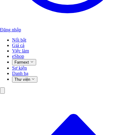
Đăng nhập
Nổi bật
Giá cả
Việc làm
eShop
Farmext
Sự kiện
Danh bạ
Thư viện