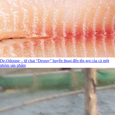
De-Odorase – từ chai “Deoray” huyền thoại đến tên gọi của cả một
nhóm sản phẩm