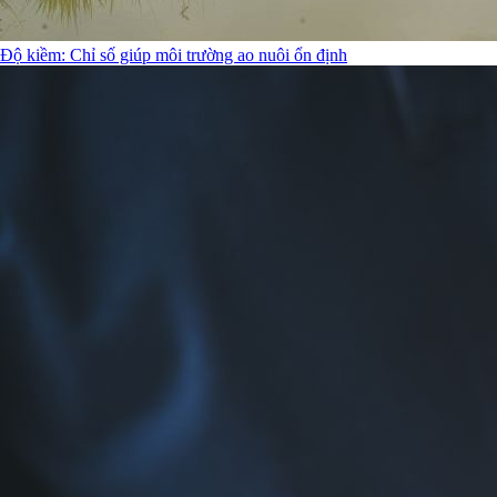
Độ kiềm: Chỉ số giúp môi trường ao nuôi ổn định