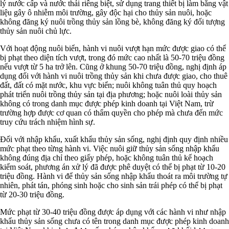
lý nước cấp và nước thải riêng biệt, sử dụng trang thiết bị làm bằng vật
liệu gây ô nhiễm môi trường, gây độc hại cho thủy sản nuôi, hoặc
không đăng ký nuôi trồng thủy sản lồng bè, không đăng ký đối tượng
thủy sản nuôi chủ lực.
Với hoạt động nuôi biển, hành vi nuôi vượt hạn mức được giao có thể
bị phạt theo diện tích vượt, trong đó mức cao nhất là 50-70 triệu đồng
nếu vượt từ 5 ha trở lên. Cũng ở khung 50-70 triệu đồng, nghị định áp
dụng đối với hành vi nuôi trồng thủy sản khi chưa được giao, cho thuê
đất, đất có mặt nước, khu vực biển; nuôi không tuân thủ quy hoạch
phát triển nuôi trồng thủy sản tại địa phương; hoặc nuôi loài thủy sản
không có trong danh mục được phép kinh doanh tại Việt Nam, trừ
trường hợp được cơ quan có thẩm quyền cho phép mà chưa đến mức
truy cứu trách nhiệm hình sự.
Đối với nhập khẩu, xuất khẩu thủy sản sống, nghị định quy định nhiều
mức phạt theo từng hành vi. Việc nuôi giữ thủy sản sống nhập khẩu
không đúng địa chỉ theo giấy phép, hoặc không tuân thủ kế hoạch
kiểm soát, phương án xử lý đã được phê duyệt có thể bị phạt từ 10-20
triệu đồng. Hành vi để thủy sản sống nhập khẩu thoát ra môi trường tự
nhiên, phát tán, phóng sinh hoặc cho sinh sản trái phép có thể bị phạt
từ 20-30 triệu đồng.
Mức phạt từ 30-40 triệu đồng được áp dụng với các hành vi như nhập
khẩu thủy sản sống chưa có tên trong danh mục được phép kinh doanh