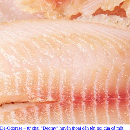
De-Odorase – từ chai “Deoray” huyền thoại đến tên gọi của cả một