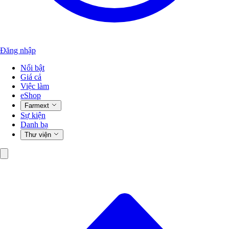
Đăng nhập
Nổi bật
Giá cả
Việc làm
eShop
Farmext
Sự kiện
Danh bạ
Thư viện