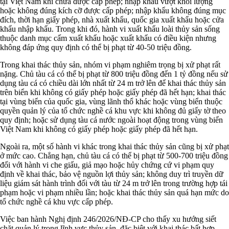
tại Việt Nam khi chưa được cấp phép; nhập khẩu vượt khối lượng
hoặc không đúng kích cỡ được cấp phép; nhập khẩu không đúng mục
đích, thời hạn giấy phép, nhà xuất khẩu, quốc gia xuất khẩu hoặc cửa
khẩu nhập khẩu. Trong khi đó, hành vi xuất khẩu loài thủy sản sống
thuộc danh mục cấm xuất khẩu hoặc xuất khẩu có điều kiện nhưng
không đáp ứng quy định có thể bị phạt từ 40-50 triệu đồng.
Trong khai thác thủy sản, nhóm vi phạm nghiêm trọng bị xử phạt rất
nặng. Chủ tàu cá có thể bị phạt từ 800 triệu đồng đến 1 tỷ đồng nếu sử
dụng tàu cá có chiều dài lớn nhất từ 24 m trở lên để khai thác thủy sản
trên biển khi không có giấy phép hoặc giấy phép đã hết hạn; khai thác
tại vùng biển của quốc gia, vùng lãnh thổ khác hoặc vùng biển thuộc
quyền quản lý của tổ chức nghề cá khu vực khi không đủ giấy tờ theo
quy định; hoặc sử dụng tàu cá nước ngoài hoạt động trong vùng biển
Việt Nam khi không có giấy phép hoặc giấy phép đã hết hạn.
Ngoài ra, một số hành vi khác trong khai thác thủy sản cũng bị xử phạt
ở mức cao. Chẳng hạn, chủ tàu cá có thể bị phạt từ 500-700 triệu đồng
đối với hành vi che giấu, giả mạo hoặc hủy chứng cứ vi phạm quy
định về khai thác, bảo vệ nguồn lợi thủy sản; không duy trì truyền dữ
liệu giám sát hành trình đối với tàu từ 24 m trở lên trong trường hợp tái
phạm hoặc vi phạm nhiều lần; hoặc khai thác thủy sản quá hạn mức do
tổ chức nghề cá khu vực cấp phép.
Việc ban hành Nghị định 246/2026/NĐ-CP cho thấy xu hướng siết
chặt quản lý trong lĩnh vực thủy sản, đặc biệt với khai thác bất hợp