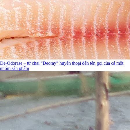
De-Odorase – từ chai “Deoray” huyền thoại đến tên gọi của cả một
nhóm sản phẩm