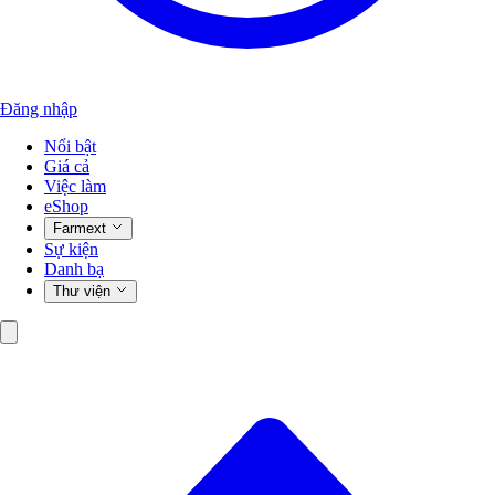
Đăng nhập
Nổi bật
Giá cả
Việc làm
eShop
Farmext
Sự kiện
Danh bạ
Thư viện