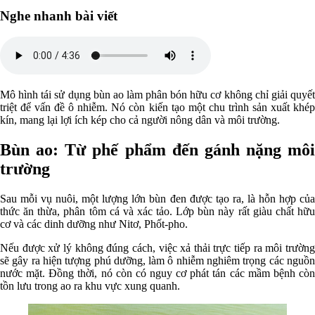
Nghe nhanh bài viết
Mô hình tái sử dụng bùn ao làm phân bón hữu cơ không chỉ giải quyết
triệt để vấn đề ô nhiễm. Nó còn kiến tạo một chu trình sản xuất khép
kín, mang lại lợi ích kép cho cả người nông dân và môi trường.
Bùn ao: Từ phế phẩm đến gánh nặng môi
trường
Sau mỗi vụ nuôi, một lượng lớn bùn đen được tạo ra, là hỗn hợp của
thức ăn thừa, phân tôm cá và xác tảo. Lớp bùn này rất giàu chất hữu
cơ và các dinh dưỡng như Nitơ, Phốt-pho.
Nếu được xử lý không đúng cách, việc xả thải trực tiếp ra môi trường
sẽ gây ra hiện tượng phú dưỡng, làm ô nhiễm nghiêm trọng các nguồn
nước mặt. Đồng thời, nó còn có nguy cơ phát tán các mầm bệnh còn
tồn lưu trong ao ra khu vực xung quanh.