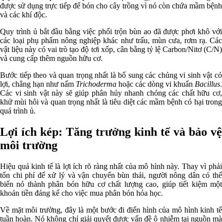
được sử dụng trực tiếp để bón cho cây trồng vì nó còn chứa mầm bệnh
và các khí độc.
Quy trình ủ bắt đầu bằng việc phối trộn bùn ao đã được phơi khô với
các loại phụ phẩm nông nghiệp khác như trấu, mùn cưa, rơm rạ. Các
vật liệu này có vai trò tạo độ tơi xốp, cân bằng tỷ lệ Carbon/Nitơ (C/N)
và cung cấp thêm nguồn hữu cơ.
Bước tiếp theo và quan trọng nhất là bổ sung các chủng vi sinh vật có
lợi, chẳng hạn như nấm
Trichoderma
hoặc các dòng vi khuẩn
Bacillus
.
Các vi sinh vật này sẽ giúp phân hủy nhanh chóng các chất hữu cơ,
khử mùi hôi và quan trọng nhất là tiêu diệt các mầm bệnh có hại trong
quá trình ủ.
Lợi ích kép: Tăng trưởng kinh tế và bảo vệ
môi trường
Hiệu quả kinh tế là lợi ích rõ ràng nhất của mô hình này. Thay vì phải
tốn chi phí để xử lý và vận chuyển bùn thải, người nông dân có thể
biến nó thành phân bón hữu cơ chất lượng cao, giúp tiết kiệm một
khoản tiền đáng kể cho việc mua phân bón hóa học.
Về mặt môi trường, đây là một bước đi điển hình của mô hình kinh tế
tuần hoàn. Nó không chỉ giải quyết được vấn đề ô nhiễm tại nguồn mà