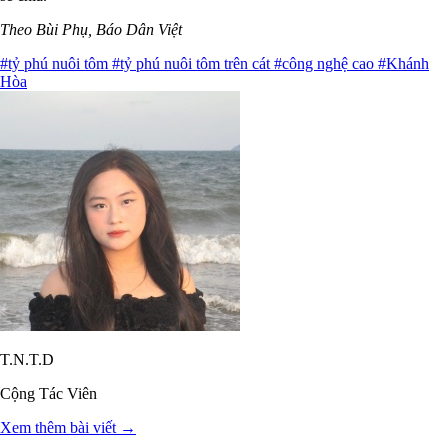
Theo Bùi Phụ, Báo Dân Việt
#tỷ phú nuôi tôm
#tỷ phú nuôi tôm trên cát
#công nghệ cao
#Khánh
Hòa
T.N.T.D
Cộng Tác Viên
Xem thêm bài viết →