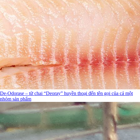
De-Odorase – từ chai “Deoray” huyền thoại đến tên gọi của cả một
nhóm sản phẩm