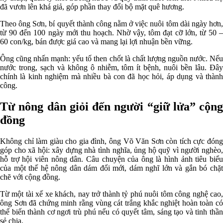
đã vươn lên khá giả, góp phần thay đổi bộ mặt quê hương.
Theo ông Sơn, bí quyết thành công nằm ở việc nuôi tôm dài ngày hơn,
từ 90 đến 100 ngày mới thu hoạch. Nhờ vậy, tôm đạt cỡ lớn, từ 50 –
60 con/kg, bán được giá cao và mang lại lợi nhuận bền vững.
Ông cũng nhấn mạnh: yếu tố then chốt là chất lượng nguồn nước. Nếu
nước trong, sạch và không ô nhiễm, tôm ít bệnh, nuôi bền lâu. Đây
chính là kinh nghiệm mà nhiều bà con đã học hỏi, áp dụng và thành
công.
Từ nông dân giỏi đến người “giữ lửa” cộng
đồng
Không chỉ làm giàu cho gia đình, ông Võ Văn Sơn còn tích cực đóng
góp cho xã hội: xây dựng nhà tình nghĩa, ủng hộ quỹ vì người nghèo,
hỗ trợ hội viên nông dân. Câu chuyện của ông là hình ảnh tiêu biểu
của một thế hệ nông dân dám đổi mới, dám nghĩ lớn và gắn bó chặt
chẽ với cộng đồng.
Từ một tài xế xe khách, nay trở thành tỷ phú nuôi tôm công nghệ cao,
ông Sơn đã chứng minh rằng vùng cát trắng khắc nghiệt hoàn toàn có
thể biến thành cơ ngơi trù phú nếu có quyết tâm, sáng tạo và tinh thần
sẻ chia.