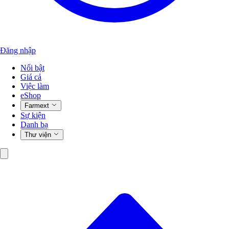
Đăng nhập
Nổi bật
Giá cả
Việc làm
eShop
Farmext
Sự kiện
Danh bạ
Thư viện