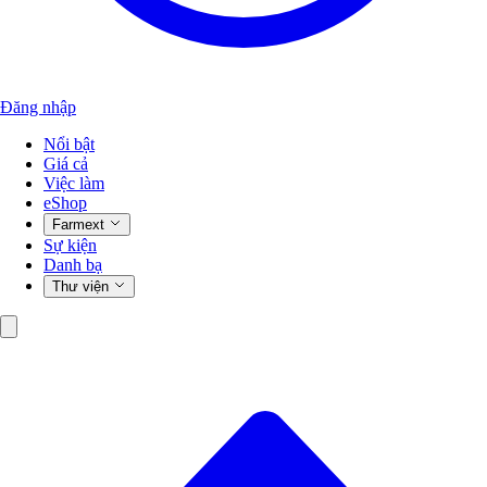
Đăng nhập
Nổi bật
Giá cả
Việc làm
eShop
Farmext
Sự kiện
Danh bạ
Thư viện