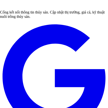
Danh mục tin tức
Nuôi trồng
Dịch bệnh
Đánh bắt
Chế biến
Kỹ thuật
Nguyên liệu
Thế
giới
Ẩm thực
Doanh nghiệp
Tổng hợp
Góc nhìn
Đăng ký nhận bản tin
Nhận thông tin mới nhất về ngành thủy sản, giá cả thị trường và kiến
thức nuôi trồng.
Đăng ký
Cổng kết nối thông tin thủy sản. Cập nhật thị trường, giá cả, kỹ thuật
nuôi trồng thủy sản.