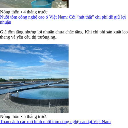
Nông thôn
•
4 tháng trước
Nuôi tôm công nghệ cao ở Việt Nam: Cởi “nút thắt” chi phí để giữ lợi
nhuận
Giá tôm tăng nhưng lợi nhuận chưa chắc tăng. Khi chi phí sản xuất leo
thang và yêu cầu thị trường ng...
Nông thôn
•
5 tháng trước
Toàn cảnh các mô hình nuôi tôm công nghệ cao tại Việt Nam