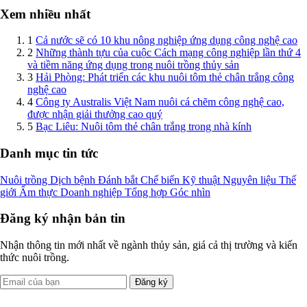
Thế giới
•
3 năm trước
Cà Mau: Ứng dụng nuôi công nghệ cao tôm sú con nào cũng to khỏe
Dự án “Phát triển quy trình sản xuất giống tôm sú (Penaeus monodon)
theo công nghệ Biofloc tại tỉnh...
← Mới hơn
Cũ hơn →
Trang
1
/
5
·
113
bài
← Mới hơn
1
2
3
4
5
Cũ hơn →
Xem nhiều nhất
1
Cả nước sẽ có 10 khu nông nghiệp ứng dụng công nghệ cao
2
Những thành tựu của cuộc Cách mạng công nghiệp lần thứ 4
và tiềm năng ứng dụng trong nuôi trồng thủy sản
3
Hải Phòng: Phát triển các khu nuôi tôm thẻ chân trắng công
nghệ cao
4
Công ty Australis Việt Nam nuôi cá chẽm công nghệ cao,
được nhận giải thưởng cao quý
5
Bạc Liêu: Nuôi tôm thẻ chân trắng trong nhà kính