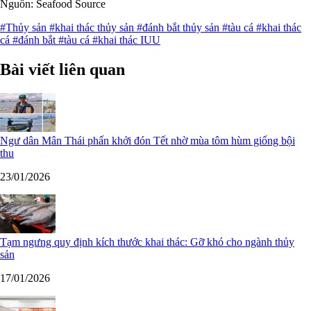
Nguồn: Seafood Source
#Thủy sản
#khai thác thủy sản
#đánh bắt thủy sản
#tàu cá
#khai thác
cá
#đánh bắt
#tàu cá
#khai thác IUU
Bài viết liên quan
Ngư dân Mân Thái phấn khởi đón Tết nhờ mùa tôm hùm giống bội
thu
23/01/2026
Tạm ngưng quy định kích thước khai thác: Gỡ khó cho ngành thủy
sản
17/01/2026