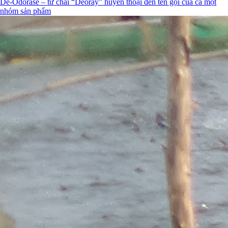
De-Odorase – từ chai “Deoray” huyền thoại đến tên gọi của cả một
nhóm sản phẩm