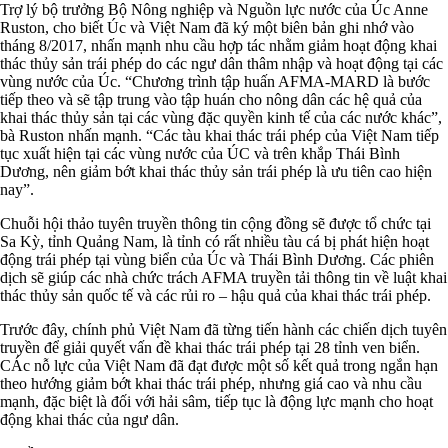
Trợ lý bộ trưởng Bộ Nông nghiệp và Nguồn lực nước của Úc Anne
Ruston, cho biết Úc và Việt Nam đã ký một biên bản ghi nhớ vào
tháng 8/2017, nhấn mạnh nhu cầu hợp tác nhằm giảm hoạt động khai
thác thủy sản trái phép do các ngư dân thâm nhập và hoạt động tại các
vùng nước của Úc. “Chương trình tập huấn AFMA-MARD là bước
tiếp theo và sẽ tập trung vào tập huán cho nông dân các hệ quả của
khai thác thủy sản tại các vùng đặc quyền kinh tế của các nước khác”,
bà Ruston nhấn mạnh. “Các tàu khai thác trái phép của Việt Nam tiếp
tục xuất hiện tại các vùng nước của ÚC và trên khắp Thái Bình
Dương, nên giảm bớt khai thác thủy sản trái phép là ưu tiên cao hiện
nay”.
Chuỗi hội thảo tuyên truyền thông tin cộng đồng sẽ được tổ chức tại
Sa Kỳ, tỉnh Quảng Nam, là tỉnh có rất nhiều tàu cá bị phát hiện hoạt
động trái phép tại vùng biển của Úc và Thái Bình Dương. Các phiên
dịch sẽ giúp các nhà chức trách AFMA truyền tải thông tin về luật khai
thác thủy sản quốc tế và các rủi ro – hậu quả của khai thác trái phép.
Trước đây, chính phủ Việt Nam đã từng tiến hành các chiến dịch tuyên
truyền để giải quyết vấn đề khai thác trái phép tại 28 tỉnh ven biển.
CÁc nỗ lực của Việt Nam đã đạt được một số kết quả trong ngắn hạn
theo hướng giảm bớt khai thác trái phép, nhưng giá cao và nhu cầu
mạnh, đặc biệt là đối với hải sâm, tiếp tục là động lực mạnh cho hoạt
động khai thác của ngư dân.