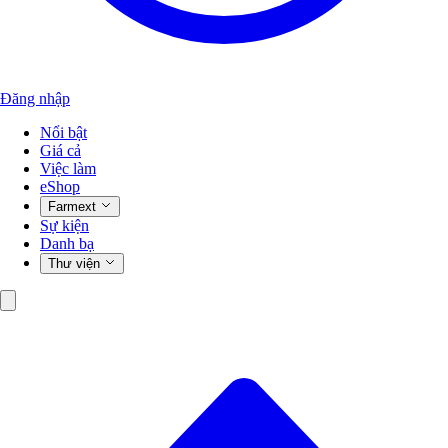
Đăng nhập
Nổi bật
Giá cả
Việc làm
eShop
Farmext
Sự kiện
Danh bạ
Thư viện