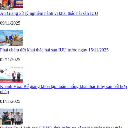
An Giang xử lý nghiêm hành vi khai thác hải sản IUU
09/11/2025
Phải chấm dứt khai thác hải sản IUU trước ngày 15/11/2025
02/11/2025
Khánh Hòa: Bế giảng khóa tập huấn chống khai thác thủy sản bất hợp
pháp
01/11/2025