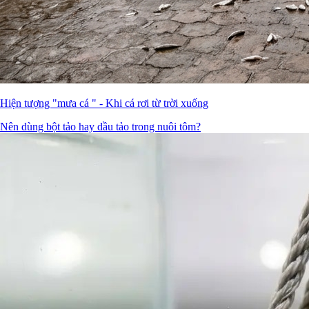
Hiện tượng "mưa cá " - Khi cá rơi từ trời xuống
Nên dùng bột tảo hay dầu tảo trong nuôi tôm?