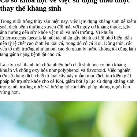
thay thế kháng sinh
Trong nuôi trồng thủy sản hiện nay, việc lạm dụng kháng sinh để kiểm
soát dịch bệnh thường xuyên đối mặt với nguy cơ kháng thuốc, gây
ảnh hưởng đến sức khỏe vật nuôi và môi trường. Vi khuẩn
Enterococcus faecalis là một tác nhân gây bệnh cơ hội phổ biến, dẫn
đến tỷ lệ chết cao ở nhiều loài cá, trong đó có cá Koi. Đồng thời, các
yếu tố môi trường như amoni cao do quản lý nước không tốt cũng làm
tăng gánh nặng bệnh tật cho cá.
Lá cây xoài thanh trà chứa nhiều hợp chất sinh học có tính kháng
khuẩn và chống oxy hóa như polyphenol và flavonoid. Việc nghiên
cứu sử dụng dịch chiết từ loại cây này nhằm mục đích tìm kiếm giải
pháp hỗ trợ sức khỏe cho cá Koi, giảm bớt áp lực sử dụng kháng sinh
trong môi trường nước và hướng tới các biện pháp phòng ngừa bền
vững hơn.