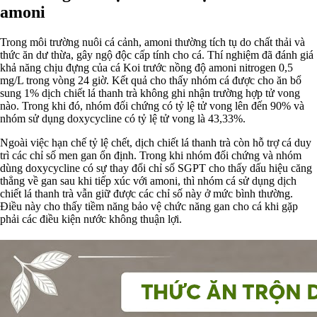
amoni
Trong môi trường nuôi cá cảnh, amoni thường tích tụ do chất thải và
thức ăn dư thừa, gây ngộ độc cấp tính cho cá. Thí nghiệm đã đánh giá
khả năng chịu đựng của cá Koi trước nồng độ amoni nitrogen 0,5
mg/L trong vòng 24 giờ. Kết quả cho thấy nhóm cá được cho ăn bổ
sung 1% dịch chiết lá thanh trà không ghi nhận trường hợp tử vong
nào. Trong khi đó, nhóm đối chứng có tỷ lệ tử vong lên đến 90% và
nhóm sử dụng doxycycline có tỷ lệ tử vong là 43,33%.
Ngoài việc hạn chế tỷ lệ chết, dịch chiết lá thanh trà còn hỗ trợ cá duy
trì các chỉ số men gan ổn định. Trong khi nhóm đối chứng và nhóm
dùng doxycycline có sự thay đổi chỉ số SGPT cho thấy dấu hiệu căng
thẳng về gan sau khi tiếp xúc với amoni, thì nhóm cá sử dụng dịch
chiết lá thanh trà vẫn giữ được các chỉ số này ở mức bình thường.
Điều này cho thấy tiềm năng bảo vệ chức năng gan cho cá khi gặp
phải các điều kiện nước không thuận lợi.