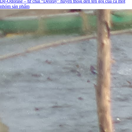
De-Odorase – từ chai “Deoray” huyền thoại đến tên gọi của cả một
nhóm sản phẩm