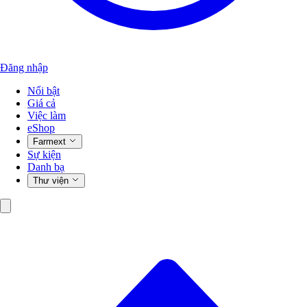
Đăng nhập
Nổi bật
Giá cả
Việc làm
eShop
Farmext
Sự kiện
Danh bạ
Thư viện