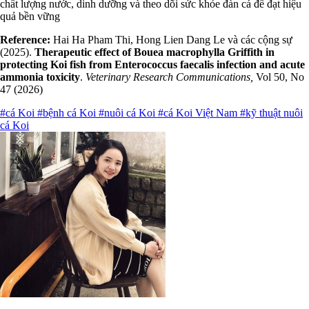
chất lượng nước, dinh dưỡng và theo dõi sức khỏe đàn cá để đạt hiệu
quả bền vững
Reference:
Hai Ha Pham Thi, Hong Lien Dang Le và các cộng sự
(2025).
Therapeutic effect of Bouea macrophylla Griffith in
protecting Koi fish from Enterococcus faecalis infection and acute
ammonia toxicity
.
Veterinary Research Communications,
Vol 50, No
47 (2026)
#cá Koi
#bệnh cá Koi
#nuôi cá Koi
#cá Koi Việt Nam
#kỹ thuật nuôi
cá Koi