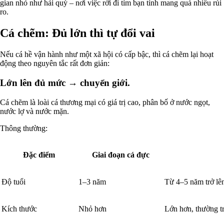
gian nhỏ như hải quỳ – nơi việc rời đi tìm bạn tình mang quá nhiều rủi
ro.
Cá chẽm: Đủ lớn thì tự đổi vai
Nếu cá hề vận hành như một xã hội có cấp bậc, thì cá chẽm lại hoạt
động theo nguyên tắc rất đơn giản:
Lớn lên đủ mức → chuyển giới.
Cá chẽm là loài cá thương mại có giá trị cao, phân bố ở nước ngọt,
nước lợ và nước mặn.
Thông thường:
Đặc điểm
Giai đoạn cá đực
Độ tuổi
1–3 năm
Từ 4–5 năm trở lê
Kích thước
Nhỏ hơn
Lớn hơn, thường t