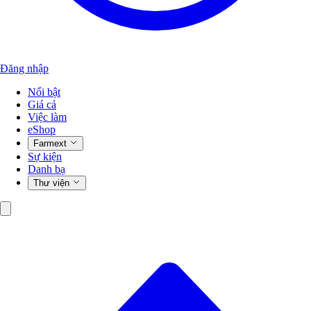
Đăng nhập
Nổi bật
Giá cả
Việc làm
eShop
Farmext
Sự kiện
Danh bạ
Thư viện