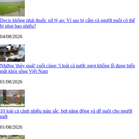
Decis không phải thuốc xử lý ao: Vì sao bị cấm và người nuôi có thể
bị phạt bao nhiêu?
04/08/2026
Những 'thủy quái' cuối cùng: 5 loài cá nước ngọt khổng lồ đang biến
mất khỏi sông Việt Nam
01/08/2026
10 loài cá cảnh nhiều màu sắc, bơi năng động và dễ nuôi cho người
mới
01/08/2026