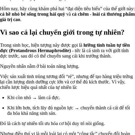
Hôm nay, hãy cùng khám phá hai “đại diện tiêu biểu” của thế giới này:
cá hề nhỏ bé sống trong hải quỳ
và
cá chẽm - loài cá thương phẩm
giá trị cao
.
Vì sao cá lại chuyển giới trong tự nhiên?
Trong sinh học, hiện tượng này được gọi là
lưỡng tính tuần tự tiền
đực (Protandrous Hermaphrodite)
- tức là cá sinh ra với giới tính
đực trước, sau đó có thể chuyển sang cái khi trưởng thành.
Nguyên nhân nằm ở bài toán năng lượng.
Việc sản xuất tinh trùng tương đối “rẻ”, nhưng để tạo hàng triệu trứng
lại cần lượng dinh dưỡng cực lớn và cơ thể đủ kích thước. Vì vậy,
chiến lược hiệu quả nhất của tự nhiên là:
Khi còn nhỏ → làm cá đực.
Khi lớn hơn, tích lũy đủ nguồn lực → chuyển thành cá cái để tối
đa hóa khả năng sinh sản.
Đó là cách tự nhiên tối ưu hóa cơ hội duy trì nòi giống.
Nhưng điều thú vị là mỗi loài lại có một “công tắc” chuyển đổi hoàn