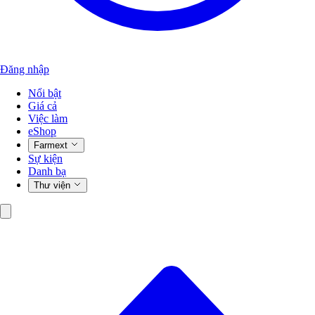
Đăng nhập
Nổi bật
Giá cả
Việc làm
eShop
Farmext
Sự kiện
Danh bạ
Thư viện