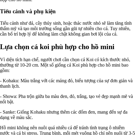
Tiểu cảnh và phụ kiện
Tiểu cảnh như đá, cây thủy sinh, hoặc thác nước nhỏ sẽ làm tăng tính
thẩm mỹ và tạo môi trường sống gần gũi tự nhiên cho cá. Tuy nhiên,
cần bố trí hợp lý để không làm chật không gian bơi lội của cá.
Lựa chọn cá koi phù hợp cho hồ mini
Vì diện tích hạn chế, người chơi cần chọn cá Koi có kích thước nhỏ,
thường từ 10-20 cm. Một số giống cá Koi phù hợp cho hồ mini bao
gồm:
- Kohaku: Màu trắng với các mảng đỏ, biểu tượng của sự đơn giản và
thanh lịch.
- Showa: Pha trộn giữa ba màu đen, đỏ, trắng, tạo vẻ đẹp mạnh mẽ và
nổi bật.
- Sanke: Giống Kohaku nhưng thêm các đốm đen, mang đến sự đa
dạng về màu sắc.
Hồ mini không nên nuôi quá nhiều cá để tránh tình trạng ô nhiễm
nước và cá bị stress. Trung bình, mỗi mét vuông hồ chỉ nên nuôi từ 3-5