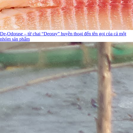
De-Odorase – từ chai “Deoray” huyền thoại đến tên gọi của cả một
nhóm sản phẩm