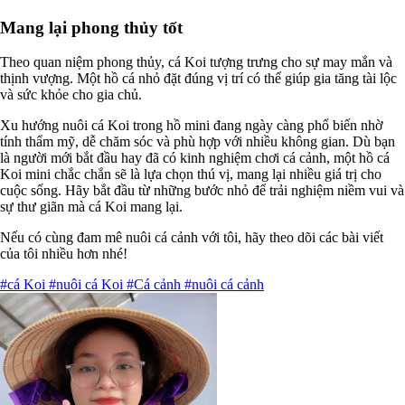
Mang lại phong thủy tốt
Theo quan niệm phong thủy, cá Koi tượng trưng cho sự may mắn và
thịnh vượng. Một hồ cá nhỏ đặt đúng vị trí có thể giúp gia tăng tài lộc
và sức khỏe cho gia chủ.
Xu hướng nuôi cá Koi trong hồ mini đang ngày càng phổ biến nhờ
tính thẩm mỹ, dễ chăm sóc và phù hợp với nhiều không gian. Dù bạn
là người mới bắt đầu hay đã có kinh nghiệm chơi cá cảnh, một hồ cá
Koi mini chắc chắn sẽ là lựa chọn thú vị, mang lại nhiều giá trị cho
cuộc sống. Hãy bắt đầu từ những bước nhỏ để trải nghiệm niềm vui và
sự thư giãn mà cá Koi mang lại.
Nếu có cùng đam mê nuôi cá cảnh với tôi, hãy theo dõi các bài viết
của tôi nhiều hơn nhé!
#cá Koi
#nuôi cá Koi
#Cá cảnh
#nuôi cá cảnh