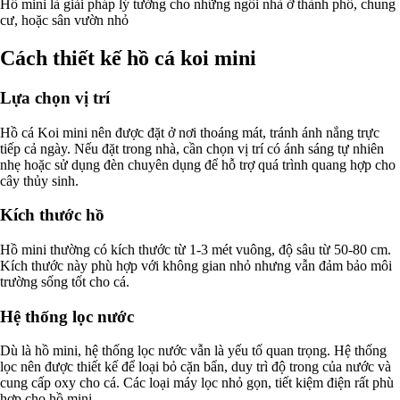
Hồ mini là giải pháp lý tưởng cho những ngôi nhà ở thành phố, chung
cư, hoặc sân vườn nhỏ
Cách thiết kế hồ cá koi mini
Lựa chọn vị trí
Hồ cá Koi mini nên được đặt ở nơi thoáng mát, tránh ánh nắng trực
tiếp cả ngày. Nếu đặt trong nhà, cần chọn vị trí có ánh sáng tự nhiên
nhẹ hoặc sử dụng đèn chuyên dụng để hỗ trợ quá trình quang hợp cho
cây thủy sinh.
Kích thước hồ
Hồ mini thường có kích thước từ 1-3 mét vuông, độ sâu từ 50-80 cm.
Kích thước này phù hợp với không gian nhỏ nhưng vẫn đảm bảo môi
trường sống tốt cho cá.
Hệ thống lọc nước
Dù là hồ mini, hệ thống lọc nước vẫn là yếu tố quan trọng. Hệ thống
lọc nên được thiết kế để loại bỏ cặn bẩn, duy trì độ trong của nước và
cung cấp oxy cho cá. Các loại máy lọc nhỏ gọn, tiết kiệm điện rất phù
hợp cho hồ mini.