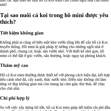
dẫn các bạn thiết kế một hồ cá Koi mini cho chính ngôi nhà của mình
nhé!
Tại sao nuôi cá koi trong hồ mini được yêu
thích?
Tiết kiệm không gian
Không phải ai cũng sở hữu một khu vườn rộng lớn để xây hồ cá Koi
truyền thống. Hồ mini là giải pháp lý tưởng cho những ngôi nhà ở
thành phố, chung cư, hoặc sân vườn nhỏ. Với thiết kế nhỏ gọn, hồ
mini có thể đặt ở góc vườn, sân thượng, hoặc ngay tại phòng khách.
Thẩm mỹ cao
Hồ cá Koi mini thường được thiết kế với phong cách hiện đại, kết hợp
tiểu cảnh như đá, cây xanh, thác nước nhỏ. Điều này không chỉ làm
tăng vẻ đẹp không gian mà còn mang lại cảm giác thư thái, dễ chịu
cho chủ nhà.
Chi phí hợp lý
So với việc xây dựng hồ lớn, hồ cá Koi mini giúp tiết kiệm chi phí đầu