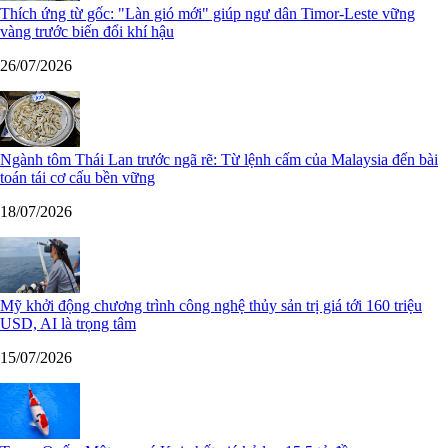
Thích ứng từ gốc: "Làn gió mới" giúp ngư dân Timor-Leste vững
vàng trước biến đổi khí hậu
26/07/2026
Ngành tôm Thái Lan trước ngã rẽ: Từ lệnh cấm của Malaysia đến bài
toán tái cơ cấu bền vững
18/07/2026
Mỹ khởi động chương trình công nghệ thủy sản trị giá tới 160 triệu
USD, AI là trọng tâm
15/07/2026