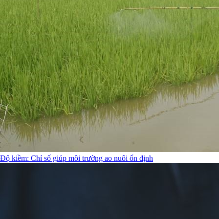
Độ kiềm: Chỉ số giúp môi trường ao nuôi ổn định