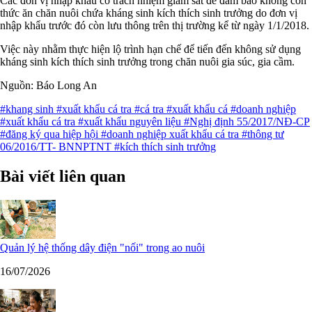
Các đơn vị nhập khẩu có trách nhiệm giám sát để đảm bảo không còn
thức ăn chăn nuôi chứa kháng sinh kích thích sinh trưởng do đơn vị
nhập khẩu trước đó còn lưu thông trên thị trường kể từ ngày 1/1/2018.
Việc này nhằm thực hiện lộ trình hạn chế để tiến đến không sử dụng
kháng sinh kích thích sinh trưởng trong chăn nuôi gia súc, gia cầm.
Nguồn: Báo Long An
#khang sinh
#xuất khẩu cá tra
#cá tra
#xuất khẩu cá
#doanh nghiệp
#xuất khẩu cá tra
#xuất khẩu nguyên liệu
#Nghị định 55/2017/NĐ-CP
#đăng ký qua hiệp hội
#doanh nghiệp xuất khẩu cá tra
#thông tư
06/2016/TT- BNNPTNT
#kích thích sinh trưởng
Bài viết liên quan
Quản lý hệ thống dây điện "nối" trong ao nuôi
16/07/2026