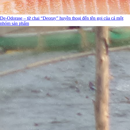
De-Odorase – từ chai “Deoray” huyền thoại đến tên gọi của cả một
nhóm sản phẩm