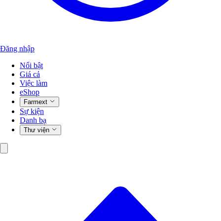
Đăng nhập
Nổi bật
Giá cả
Việc làm
eShop
Farmext
Sự kiện
Danh bạ
Thư viện