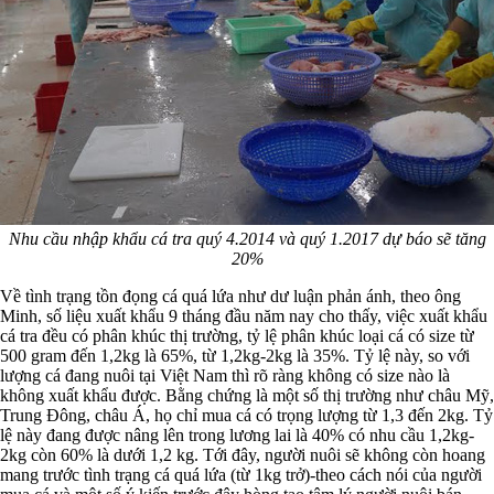
Nhu cầu nhập khẩu cá tra quý 4.2014 và quý 1.2017 dự báo sẽ tăng
20%
Về tình trạng tồn đọng cá quá lứa như dư luận phản ánh, theo ông
Minh, số liệu xuất khẩu 9 tháng đầu năm nay cho thấy, việc xuất khẩu
cá tra đều có phân khúc thị trường, tỷ lệ phân khúc loại cá có size từ
500 gram đến 1,2kg là 65%, từ 1,2kg-2kg là 35%. Tỷ lệ này, so với
lượng cá đang nuôi tại Việt Nam thì rõ ràng không có size nào là
không xuất khẩu được. Bằng chứng là một số thị trường như châu Mỹ,
Trung Đông, châu Á, họ chỉ mua cá có trọng lượng từ 1,3 đến 2kg. Tỷ
lệ này đang được nâng lên trong lương lai là 40% có nhu cầu 1,2kg-
2kg còn 60% là dưới 1,2 kg. Tới đây, người nuôi sẽ không còn hoang
mang trước tình trạng cá quá lứa (từ 1kg trở)-theo cách nói của người