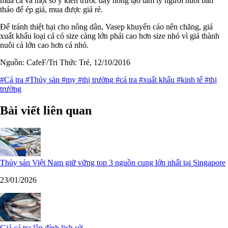
mua cá và một số ý kiến trước đây hòng tạo tâm lý người nuôi bán
tháo để ép giá, mua được giá rẻ.
Để tránh thiệt hại cho nông dân, Vasep khuyến cáo nên chăng, giá
xuất khẩu loại cá có size càng lớn phải cao hơn size nhỏ vì giá thành
nuôi cá lớn cao hơn cá nhỏ.
Nguồn: CafeF/Tri Thức Trẻ, 12/10/2016
#Cá tra
#Thủy sản
#my
#thị trường
#cá tra
#xuất khẩu
#kinh tế
#thị
trường
Bài viết liên quan
Thủy sản Việt Nam giữ vững top 3 nguồn cung lớn nhất tại Singapore
23/01/2026
Giá cá tra lập đỉnh lịch sử