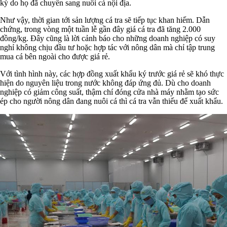
kỳ do họ đã chuyển sang nuôi cá nội địa.
Như vậy, thời gian tới sản lượng cá tra sẽ tiếp tục khan hiếm. Dẫn
chứng, trong vòng một tuần lễ gần đây giá cá tra đã tăng 2.000
đồng/kg. Đây cũng là lời cảnh báo cho những doanh nghiệp có suy
nghỉ không chịu đầu tư hoặc hợp tác với nông dân mà chỉ tập trung
mua cá bên ngoài cho được giá rẻ.
Với tình hình này, các hợp đồng xuất khẩu ký trước giá rẻ sẽ khó thực
hiện do nguyên liệu trong nước không đáp ứng đủ. Dù cho doanh
nghiệp có giảm công suất, thậm chí đóng cửa nhà máy nhằm tạo sức
ép cho người nông dân đang nuôi cá thì cá tra vẫn thiếu để xuất khẩu.