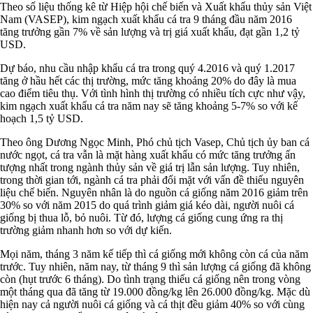
Theo số liệu thống kê từ Hiệp hội chế biến và Xuất khẩu thủy sản Việt
Nam (VASEP), kim ngạch xuất khẩu cá tra 9 tháng đầu năm 2016
tăng trưởng gần 7% về sản lượng và trị giá xuất khẩu, đạt gần 1,2 tỷ
USD.
Dự báo, nhu cầu nhập khẩu cá tra trong quý 4.2016 và quý 1.2017
tăng ở hầu hết các thị trường, mức tăng khoảng 20% do đây là mua
cao điểm tiêu thụ. Với tình hình thị trường có nhiều tích cực như vậy,
kim ngạch xuất khẩu cá tra năm nay sẽ tăng khoảng 5-7% so với kế
hoạch 1,5 tỷ USD.
Theo ông Dương Ngọc Minh, Phó chủ tịch Vasep, Chủ tịch ủy ban cá
nước ngọt, cá tra vẫn là mặt hàng xuất khẩu có mức tăng trưởng ấn
tượng nhất trong ngành thủy sản về giá trị lẫn sản lượng. Tuy nhiên,
trong thời gian tới, ngành cá tra phải đối mặt với vấn đề thiếu nguyên
liệu chế biến. Nguyên nhân là do nguồn cá giống năm 2016 giảm trên
30% so với năm 2015 do quá trình giảm giá kéo dài, người nuôi cá
giống bị thua lỗ, bỏ nuôi. Từ đó, lượng cá giống cung ứng ra thị
trường giảm nhanh hơn so với dự kiến.
Mọi năm, tháng 3 năm kế tiếp thì cá giống mới không còn cá của năm
trước. Tuy nhiên, năm nay, từ tháng 9 thì sản lượng cá giống đã không
còn (hụt trước 6 tháng). Do tình trạng thiếu cá giống nên trong vòng
một tháng qua đã tăng từ 19.000 đồng/kg lên 26.000 đồng/kg. Mặc dù
hiện nay cả người nuôi cá giống và cá thịt đều giảm 40% so với cùng