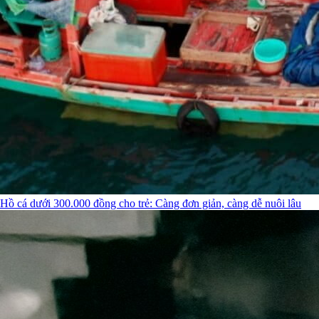
Hồ cá dưới 300.000 đồng cho trẻ: Càng đơn giản, càng dễ nuôi lâu