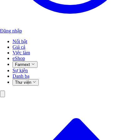
Đăng nhập
Nổi bật
Giá cả
Việc làm
eShop
Farmext
Sự kiện
Danh bạ
Thư viện