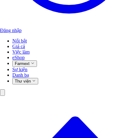
Đăng nhập
Nổi bật
Giá cả
Việc làm
eShop
Farmext
Sự kiện
Danh bạ
Thư viện