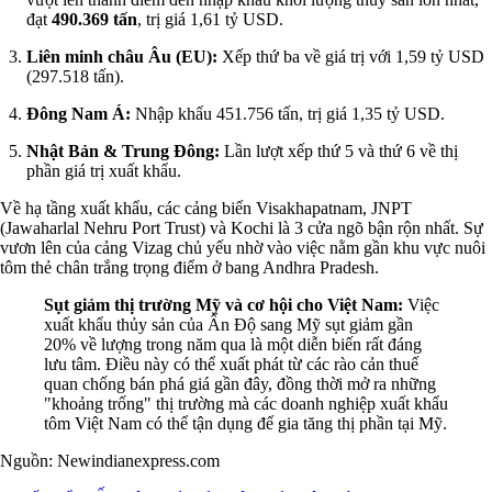
đạt
490.369 tấn
, trị giá 1,61 tỷ USD.
Liên minh châu Âu (EU):
Xếp thứ ba về giá trị với 1,59 tỷ USD
(297.518 tấn).
Đông Nam Á:
Nhập khẩu 451.756 tấn, trị giá 1,35 tỷ USD.
Nhật Bản & Trung Đông:
Lần lượt xếp thứ 5 và thứ 6 về thị
phần giá trị xuất khẩu.
Về hạ tầng xuất khẩu, các cảng biển Visakhapatnam, JNPT
(Jawaharlal Nehru Port Trust) và Kochi là 3 cửa ngõ bận rộn nhất. Sự
vươn lên của cảng Vizag chủ yếu nhờ vào việc nằm gần khu vực nuôi
tôm thẻ chân trắng trọng điểm ở bang Andhra Pradesh.
Sụt giảm thị trường Mỹ và cơ hội cho Việt Nam:
Việc
xuất khẩu thủy sản của Ấn Độ sang Mỹ sụt giảm gần
20% về lượng trong năm qua là một diễn biến rất đáng
lưu tâm. Điều này có thể xuất phát từ các rào cản thuế
quan chống bán phá giá gần đây, đồng thời mở ra những
"khoảng trống" thị trường mà các doanh nghiệp xuất khẩu
tôm Việt Nam có thể tận dụng để gia tăng thị phần tại Mỹ.
Nguồn: Newindianexpress.com