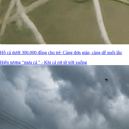
Hồ cá dưới 300.000 đồng cho trẻ: Càng đơn giản, càng dễ nuôi lâu
Hiện tượng "mưa cá " - Khi cá rơi từ trời xuống