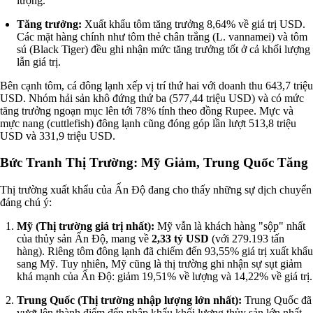
lượng.
Tăng trưởng:
Xuất khẩu tôm tăng trưởng 8,64% về giá trị USD.
Các mặt hàng chính như tôm thẻ chân trắng (L. vannamei) và tôm
sú (Black Tiger) đều ghi nhận mức tăng trưởng tốt ở cả khối lượng
lẫn giá trị.
Bên cạnh tôm, cá đông lạnh xếp vị trí thứ hai với doanh thu 643,7 triệu
USD. Nhóm hải sản khô đứng thứ ba (577,44 triệu USD) và có mức
tăng trưởng ngoạn mục lên tới 78% tính theo đồng Rupee. Mực và
mực nang (cuttlefish) đông lạnh cũng đóng góp lần lượt 513,8 triệu
USD và 331,9 triệu USD.
Bức Tranh Thị Trường: Mỹ Giảm, Trung Quốc Tăng
Thị trường xuất khẩu của Ấn Độ đang cho thấy những sự dịch chuyển
đáng chú ý:
Mỹ (Thị trường giá trị nhất):
Mỹ vẫn là khách hàng "sộp" nhất
của thủy sản Ấn Độ, mang về
2,33 tỷ USD
(với 279.193 tấn
hàng). Riêng tôm đông lạnh đã chiếm đến 93,55% giá trị xuất khẩu
sang Mỹ. Tuy nhiên, Mỹ cũng là thị trường ghi nhận sự sụt giảm
khá mạnh của Ấn Độ: giảm 19,51% về lượng và 14,22% về giá trị.
Trung Quốc (Thị trường nhập lượng lớn nhất):
Trung Quốc đã
vượt lên thành điểm đến nhập khẩu khối lượng thủy sản lớn nhất,