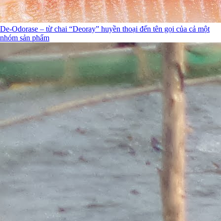
De-Odorase – từ chai “Deoray” huyền thoại đến tên gọi của cả một
nhóm sản phẩm