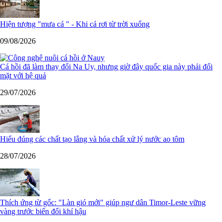
Hiện tượng "mưa cá " - Khi cá rơi từ trời xuống
09/08/2026
Cá hồi đã làm thay đổi Na Uy, nhưng giờ đây quốc gia này phải đối
mặt với hệ quả
29/07/2026
Hiểu đúng các chất tạo lắng và hóa chất xử lý nước ao tôm
28/07/2026
Thích ứng từ gốc: "Làn gió mới" giúp ngư dân Timor-Leste vững
vàng trước biến đổi khí hậu