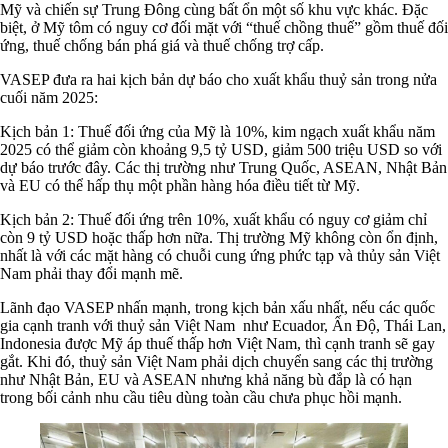
Mỹ và chiến sự Trung Đông cùng bất ổn một số khu vực khác. Đặc
biệt, ở Mỹ tôm có nguy cơ đối mặt với “thuế chồng thuế” gồm thuế đối
ứng, thuế chống bán phá giá và thuế chống trợ cấp.
VASEP đưa ra hai kịch bản dự báo cho xuất khẩu thuỷ sản trong nửa
cuối năm 2025:
Kịch bản 1: Thuế đối ứng của Mỹ là 10%, kim ngạch xuất khẩu năm
2025 có thể giảm còn khoảng 9,5 tỷ USD, giảm 500 triệu USD so với
dự báo trước đây. Các thị trường như Trung Quốc, ASEAN, Nhật Bản
và EU có thể hấp thụ một phần hàng hóa điều tiết từ Mỹ.
Kịch bản 2: Thuế đối ứng trên 10%, xuất khẩu có nguy cơ giảm chỉ
còn 9 tỷ USD hoặc thấp hơn nữa. Thị trường Mỹ không còn ổn định,
nhất là với các mặt hàng có chuỗi cung ứng phức tạp và thủy sản Việt
Nam phải thay đổi mạnh mẽ.
Lãnh đạo VASEP nhấn mạnh, trong kịch bản xấu nhất, nếu các quốc
gia cạnh tranh với thuỷ sản Việt Nam như Ecuador, Ấn Độ, Thái Lan,
Indonesia được Mỹ áp thuế thấp hơn Việt Nam, thì cạnh tranh sẽ gay
gắt. Khi đó, thuỷ sản Việt Nam phải dịch chuyển sang các thị trường
như Nhật Bản, EU và ASEAN nhưng khả năng bù đắp là có hạn
trong bối cảnh nhu cầu tiêu dùng toàn cầu chưa phục hồi mạnh.