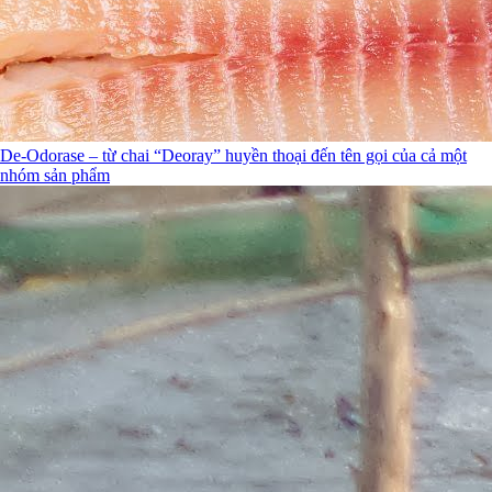
De-Odorase – từ chai “Deoray” huyền thoại đến tên gọi của cả một
nhóm sản phẩm