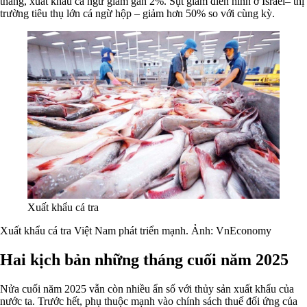
tháng, xuất khẩu cá ngừ giảm gần 2%. Sụt giảm điển hình ở Israel– thị
trường tiêu thụ lớn cá ngừ hộp – giảm hơn 50% so với cùng kỳ.
Xuất khẩu cá tra
Xuất khẩu cá tra Việt Nam phát triển mạnh. Ảnh: VnEconomy
Hai kịch bản những tháng cuối năm 2025
Nửa cuối năm 2025 vẫn còn nhiều ẩn số với thủy sản xuất khẩu của
nước ta. Trước hết, phụ thuộc mạnh vào chính sách thuế đối ứng của