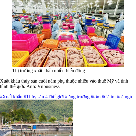
Thị trường xuất khẩu nhiều biến động
Xuất khẩu thủy sản cuối năm phụ thuộc nhiều vào thuế Mỹ và tình
hình thế giới. Ảnh: Vnbusiness
#Xuất khẩu
#Thủy sản
#Thế giới
#tăng trưởng
#tôm
#Cá tra
#cá ngừ