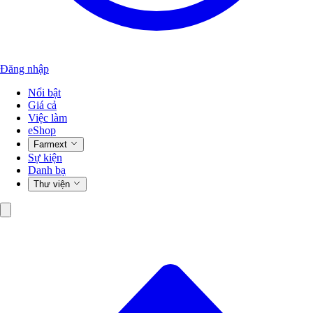
Đăng nhập
Nổi bật
Giá cả
Việc làm
eShop
Farmext
Sự kiện
Danh bạ
Thư viện