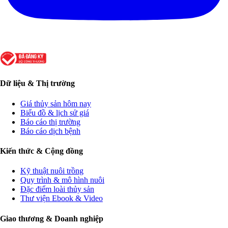
Dữ liệu & Thị trường
Giá thủy sản hôm nay
Biểu đồ & lịch sử giá
Báo cáo thị trường
Báo cáo dịch bệnh
Kiến thức & Cộng đồng
Kỹ thuật nuôi trồng
Quy trình & mô hình nuôi
Đặc điểm loài thủy sản
Thư viện Ebook & Video
Giao thương & Doanh nghiệp