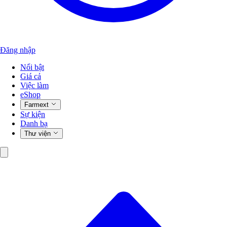
Đăng nhập
Nổi bật
Giá cả
Việc làm
eShop
Farmext
Sự kiện
Danh bạ
Thư viện