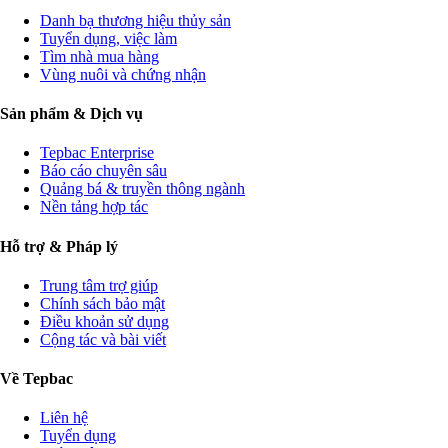
Danh bạ thương hiệu thủy sản
Tuyển dụng, việc làm
Tìm nhà mua hàng
Vùng nuôi và chứng nhận
Sản phẩm & Dịch vụ
Tepbac Enterprise
Báo cáo chuyên sâu
Quảng bá & truyền thông ngành
Nền tảng hợp tác
Hỗ trợ & Pháp lý
Trung tâm trợ giúp
Chính sách bảo mật
Điều khoản sử dụng
Cộng tác và bài viết
Về Tepbac
Liên hệ
Tuyển dụng