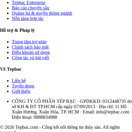
Tepbac Enterprise
Báo cáo chuyên sâu
Quảng bá & truyền thông ngành
Nền tảng hợp tác
Hỗ trợ & Pháp lý
Trung tâm trợ giúp
Chính sách bảo mật
Điều khoản sử dụng
Cộng tác và bài viết
Về Tepbac
Liên hệ
Tuyển dụng
Giới thiệu
CÔNG TY CỔ PHẦN TÉP BẠC · GPDKKD: 0312448735 do
sở KH & ĐT TP.HCM cấp ngày 07/09/2013 · Địa chỉ: 11 Hồ
Xuân Hương, Xuân Hòa, TP. HCM · Email:
info@tepbac.com
·
Điện thoại: 0888834988
© 2026 Tepbac.com - Cổng kết nối thông tin thủy sản. All rights