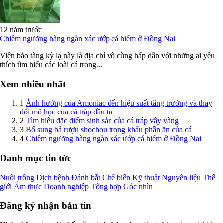
12 năm trước
Chiêm ngưỡng hàng ngàn xác ướp cá hiếm ở Đồng Nai
Viện bảo tàng kỳ lạ này là địa chỉ vô cùng hấp dẫn với những ai yêu
thích tìm hiểu các loài cá trong...
Xem nhiều nhất
1
Ảnh hưởng của Amoniac đến hiệu suất tăng trưởng và thay
đổi mô học của cá tráp đầu to
2
Tìm hiểu đặc điểm sinh sản của cá tráp vây vàng
3
Bổ sung bả rượu shochou trong khẩu phần ăn của cá
4
Chiêm ngưỡng hàng ngàn xác ướp cá hiếm ở Đồng Nai
Danh mục tin tức
Nuôi trồng
Dịch bệnh
Đánh bắt
Chế biến
Kỹ thuật
Nguyên liệu
Thế
giới
Ẩm thực
Doanh nghiệp
Tổng hợp
Góc nhìn
Đăng ký nhận bản tin