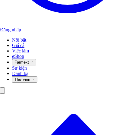
Đăng nhập
Nổi bật
Giá cả
Việc làm
eShop
Farmext
Sự kiện
Danh bạ
Thư viện