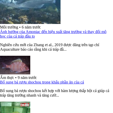
Môi trường
•
6 năm trước
Ảnh hưởng của Amoniac đến hiệu suất tăng trưởng và thay đổi mô
học của cá tráp đầu to
Nghiên cứu mới của Zhang et al., 2019 được đăng trên tạp chí
Aquaculture báo cáo rằng khi cá tráp đầ...
Ẩm thực
•
9 năm trước
Bổ sung bả rượu shochou trong khẩu phần ăn của cá
Bổ sung bả rượu shochou kết hợp với hàm lượng thấp bột cá giúp cá
tráp tăng trưởng nhanh và tăng cườ...