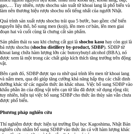
gạo,… Tuy nhiên, rượu shochu sản xuất từ khoai lang là phổ biến và
làm nên thương hiệu rượu shochu nổi tiếng nhất của người Nhật.
Quá trình sản xuất rượu shochu trải qua 5 bước, bao gồm: chế biến
nguyên liệu thô, bổ sung men (koji), lên men cơ bản, lên men giai
đoạn hai và cuối cùng là chưng cất sản phẩm.
Sản phẩm thải ra sau khi chưng cất gọi là
shochu kasu
hay còn gọi là
bả rượu shochu (
shochu distillery by-product, SDBP
). SDBP từ
khoai lang chứa hàm lượng lớn các butoxybutyl alcohol (BBA), nó
được xem là một trong các chất giúp kích thích tăng trưởng trên động
vật.
Bên cạnh đó, SDBP được tạo ra nhờ quá trình lên men từ khoai lang
và nấm men, qua đó giúp tăng cường khả năng hấp thụ các chất dinh
dưỡng khác từ các nguồn thức ăn khác nhau. Việc bổ sung SDBP vào
khẩu phần ăn của động vật trên cạn từ lâu đã được sử dụng rộng rãi;
tuy nhiên, hiện tại việc bổ sung SDBP cho thức ăn thủy sản vẫn chưa
được phổ biến.
Phương pháp nghiên cứu
Thí nghiệm được thực hiện tại trường Đại học Kagoshima, Nhật Bản
nghiên cứu nhằm bổ sung SDBP vào thức ăn cá với hàm lượng khác