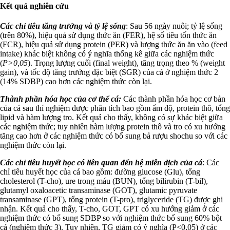
Kết quả nghiên cứu
Các chỉ tiêu tăng trưởng và tỷ lệ sống
: Sau 56 ngày nuôi; tỷ lệ sống
(trên 80%), hiệu quả sử dụng thức ăn (FER), hệ số tiêu tốn thức ăn
(FCR), hiệu quả sử dụng protein (PER) và lượng thức ăn ăn vào (feed
intake) khác biệt không có ý nghĩa thống kê giữa các nghiệm thức
(
P>0,05
). Trọng lượng cuối (final weight), tăng trọng theo % (weight
gain), và tốc độ tăng trưởng đặc biệt (SGR) của cá ở nghiệm thức 2
(14% SDBP) cao hơn các nghiệm thức còn lại.
Thành phần hóa học của cơ thể cá:
Các thành phần hóa học cơ bản
của cá sau thí nghiệm được phân tích bao gồm ẩm độ, protein thô, tổng
lipid và hàm lượng tro. Kết quả cho thấy, không có sự khác biệt giữa
các nghiệm thức; tuy nhiên hàm lượng protein thô và tro có xu hướng
tăng cao hơn ở các nghiệm thức có bổ sung bả rượu shochu so với các
nghiệm thức còn lại.
Các chỉ tiêu huyết học có liên quan đến hệ miễn dịch của cá
: Các
chỉ tiêu huyết học của cá bao gồm: đường glucose (Glu), tổng
cholesterol (T-cho), ure trong máu (BUN), tổng bilirubin (T-bil),
glutamyl oxaloacetic transaminase (GOT), glutamic pyruvate
transaminase (GPT), tổng protein (T-pro), triglyceride (TG) được ghi
nhận. Kết quả cho thấy, T-cho, GOT, GPT có xu hướng giảm ở các
nghiệm thức có bổ sung SDBP so với nghiệm thức bổ sung 60% bột
cá (nghiệm thức 3). Tuy nhiên, TG giảm có ý nghĩa (P<0,05) ở các