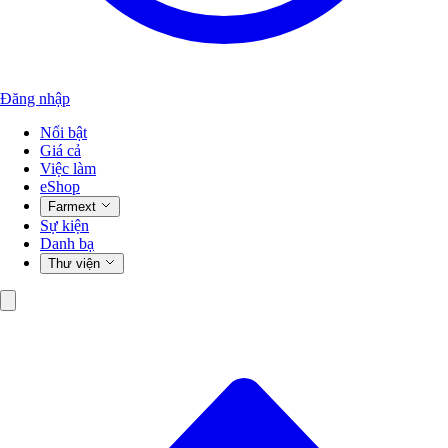
Đăng nhập
Nổi bật
Giá cả
Việc làm
eShop
Farmext
Sự kiện
Danh bạ
Thư viện