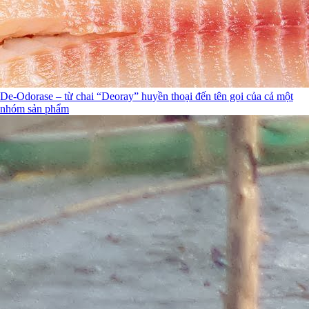
De-Odorase – từ chai “Deoray” huyền thoại đến tên gọi của cả một
nhóm sản phẩm