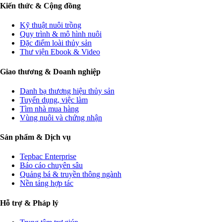
Kiến thức & Cộng đồng
Kỹ thuật nuôi trồng
Quy trình & mô hình nuôi
Đặc điểm loài thủy sản
Thư viện Ebook & Video
Giao thương & Doanh nghiệp
Danh bạ thương hiệu thủy sản
Tuyển dụng, việc làm
Tìm nhà mua hàng
Vùng nuôi và chứng nhận
Sản phẩm & Dịch vụ
Tepbac Enterprise
Báo cáo chuyên sâu
Quảng bá & truyền thông ngành
Nền tảng hợp tác
Hỗ trợ & Pháp lý