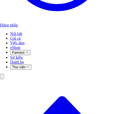
Đăng nhập
Nổi bật
Giá cả
Việc làm
eShop
Farmext
Sự kiện
Danh bạ
Thư viện