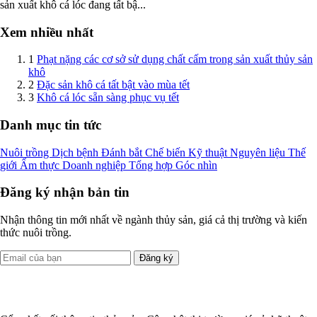
sản xuất khô cá lóc đang tất bậ...
Xem nhiều nhất
1
Phạt nặng các cơ sở sử dụng chất cấm trong sản xuất thủy sản
khô
2
Đặc sản khô cá tất bật vào mùa tết
3
Khô cá lóc sẵn sàng phục vụ tết
Danh mục tin tức
Nuôi trồng
Dịch bệnh
Đánh bắt
Chế biến
Kỹ thuật
Nguyên liệu
Thế
giới
Ẩm thực
Doanh nghiệp
Tổng hợp
Góc nhìn
Đăng ký nhận bản tin
Nhận thông tin mới nhất về ngành thủy sản, giá cả thị trường và kiến
thức nuôi trồng.
Đăng ký