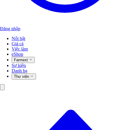
Đăng nhập
Nổi bật
Giá cả
Việc làm
eShop
Farmext
Sự kiện
Danh bạ
Thư viện