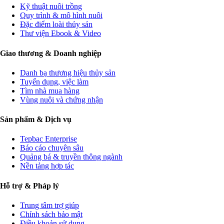
Kỹ thuật nuôi trồng
Quy trình & mô hình nuôi
Đặc điểm loài thủy sản
Thư viện Ebook & Video
Giao thương & Doanh nghiệp
Danh bạ thương hiệu thủy sản
Tuyển dụng, việc làm
Tìm nhà mua hàng
Vùng nuôi và chứng nhận
Sản phẩm & Dịch vụ
Tepbac Enterprise
Báo cáo chuyên sâu
Quảng bá & truyền thông ngành
Nền tảng hợp tác
Hỗ trợ & Pháp lý
Trung tâm trợ giúp
Chính sách bảo mật
Điều khoản sử dụng