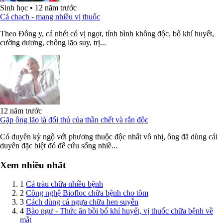
Sinh học
•
12 năm trước
Cá chạch - mang nhiều vị thuốc
Theo Đông y, cá nhét có vị ngọt, tính bình không độc, bổ khí huyết,
cường dương, chống lão suy, trị...
12 năm trước
Gặp ông lão là đối thủ của thần chết và rắn độc
Có duyên kỳ ngộ với phương thuộc độc nhất vô nhị, ông đã dùng cái
duyên đặc biệt đó để cứu sống nhiề...
Xem nhiều nhất
1
Cá tràu chữa nhiều bệnh
2
Công nghệ Biofloc chữa bệnh cho tôm
3
Cách dùng cá ngựa chữa hen suyễn
4
Bào ngư - Thức ăn bồi bổ khí huyết, vị thuốc chữa bệnh về
mắt