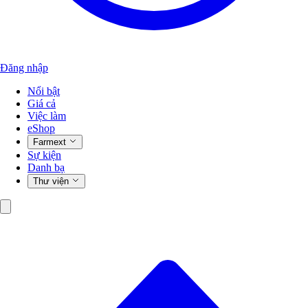
Đăng nhập
Nổi bật
Giá cả
Việc làm
eShop
Farmext
Sự kiện
Danh bạ
Thư viện