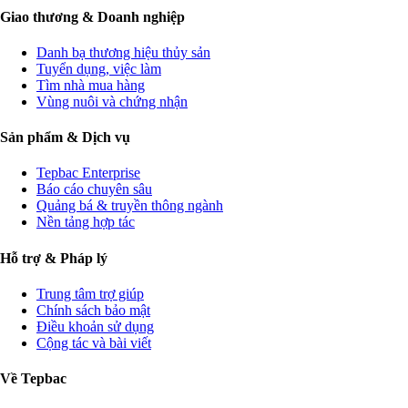
Giao thương & Doanh nghiệp
Danh bạ thương hiệu thủy sản
Tuyển dụng, việc làm
Tìm nhà mua hàng
Vùng nuôi và chứng nhận
Sản phẩm & Dịch vụ
Tepbac Enterprise
Báo cáo chuyên sâu
Quảng bá & truyền thông ngành
Nền tảng hợp tác
Hỗ trợ & Pháp lý
Trung tâm trợ giúp
Chính sách bảo mật
Điều khoản sử dụng
Cộng tác và bài viết
Về Tepbac