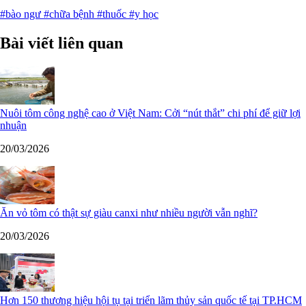
#bào ngư
#chữa bệnh
#thuốc
#y học
Bài viết liên quan
Nuôi tôm công nghệ cao ở Việt Nam: Cởi “nút thắt” chi phí để giữ lợi
nhuận
20/03/2026
Ăn vỏ tôm có thật sự giàu canxi như nhiều người vẫn nghĩ?
20/03/2026
Hơn 150 thương hiệu hội tụ tại triển lãm thủy sản quốc tế tại TP.HCM