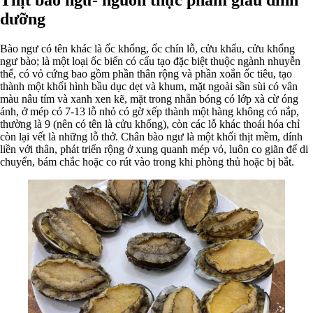
dưỡng
Bào ngư có tên khác là ốc khổng, ốc chín lỗ, cửu khẩu, cửu khổng
ngư bào; là một loại ốc biển có cấu tạo đặc biệt thuộc ngành nhuyễn
thể, có vỏ cứng bao gồm phần thân rộng và phần xoắn ốc tiêu, tạo
thành một khối hình bầu dục dẹt và khum, mặt ngoài sần sùi có vân
màu nâu tím và xanh xen kẽ, mặt trong nhẵn bóng có lớp xà cừ óng
ánh, ở mép có 7-13 lỗ nhỏ có gờ xếp thành một hàng không có nắp,
thường là 9 (nên có tên là cửu khổng), còn các lỗ khác thoái hóa chỉ
còn lại vết là những lỗ thở. Chân bào ngư là một khối thịt mềm, dính
liền với thân, phát triển rộng ở xung quanh mép vỏ, luôn co giãn để di
chuyển, bám chắc hoặc co rút vào trong khi phòng thủ hoặc bị bắt.