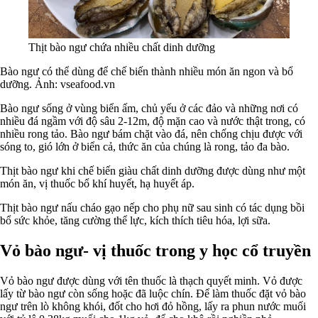
Thịt bào ngư chứa nhiều chất dinh dưỡng
Bào ngư có thể dùng để chế biến thành nhiều món ăn ngon và bổ
dưỡng. Ảnh: vseafood.vn
Bào ngư sống ở vùng biển ấm, chủ yếu ở các đảo và những nơi có
nhiều đá ngầm với độ sâu 2-12m, độ mặn cao và nước thật trong, có
nhiều rong tảo. Bào ngư bám chặt vào đá, nên chống chịu được với
sóng to, gió lớn ở biển cả, thức ăn của chúng là rong, tảo đa bào.
Thịt bào ngư khi chế biến giàu chất dinh dưỡng được dùng như một
món ăn, vị thuốc bổ khí huyết, hạ huyết áp.
Thịt bào ngư nấu cháo gạo nếp cho phụ nữ sau sinh có tác dụng bồi
bổ sức khỏe, tăng cường thể lực, kích thích tiêu hóa, lợi sữa.
Vỏ bào ngư- vị thuốc trong y học cổ truyền
Vỏ bào ngư được dùng với tên thuốc là thạch quyết minh. Vỏ được
lấy từ bào ngư còn sống hoặc đã luộc chín. Để làm thuốc đặt vỏ bào
ngư trên lò không khói, đốt cho hơi đỏ hồng, lấy ra phun nước muối