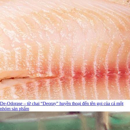
De-Odorase – từ chai “Deoray” huyền thoại đến tên gọi của cả một
nhóm sản phẩm