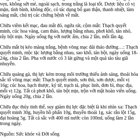
vẹn, không sứt mẻ, ngoài sạch, trong trắng là loại tốt. Dược liệu có vị
mặn, tính bình, không độc, có tác dụng bổ gan thận, thanh nhiệt, làm
sáng mắt, chủ trị các chứng bệnh về mắt.
Chữa viêm kết mạc, đau mắt đỏ, ngứa rát, cộm mắt: Thạch quyết
minh, cúc hoa vàng, cam thảo, lượng bằng nhau, phơi khô, tán nhỏ,
rây bột mịn. Ngày uống 8g với nước ấm, chia 2 lần, mỗi lần 4g.
Chữa mắt bị kéo màng trắng, bệnh võng mạc đái tháo đường…: Thạch
quyết minh, mộc tặc lượng bằng nhau, sao khô, tán bột, ngày uống 18-
24g, chia 2 lần. Pha với nước có 3 lát gừng và một quả táo tàu giã
nhuyễn.
Chữa quáng gà, thị lực kém trong môi trường thiếu ánh sáng, thoái hóa
sắc tố võng mạc mắt: Thạch quyết minh, sơn thù, sơn dược, mỗi vị
16g; cúc hoa, bạch thược, kỷ tử, trạch tả, phục linh, đơn bì, thục địa,
mỗi vị 12g. Tất cả phơi khô, tán bột mịn, trộn với mật hoàn viên uống.
Ngày uống 20g, chia 2 lần.
Chữa đục thủy tinh thể, suy giảm thị lực đặc biệt là khi nhìn xa: Thạch
quyết minh 30g, huyền hồ phấn 10g, thuyền thoái 1g, xác rắn lột 15g,
đại hoàng 5g. Tất cả sắc với 400 ml nước còn 100ml, uống làm 2 lần
trong ngày.
Nguồn: Sức khỏe và Đời sống