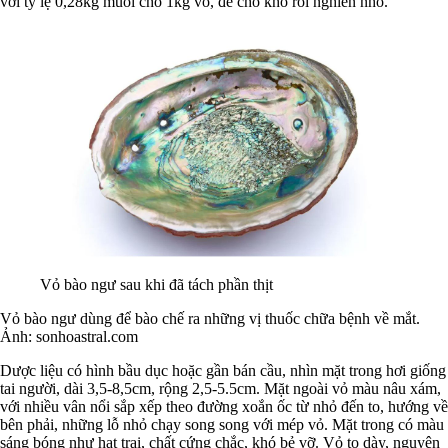
với tỷ lệ 0,28kg muối cho 1kg vỏ, để cho khô rồi nghiền nhỏ.
Vỏ bào ngư sau khi đã tách phần thịt
Vỏ bào ngư dùng để bào chế ra những vị thuốc chữa bệnh về mắt.
Ảnh: sonhoastral.com
Dược liệu có hình bầu dục hoặc gần bán cầu, nhìn mặt trong hơi giống
tai người, dài 3,5-8,5cm, rộng 2,5-5.5cm. Mặt ngoài vỏ màu nâu xám,
với nhiều vân nổi sắp xếp theo đường xoắn ốc từ nhỏ đến to, hướng về
bên phải, những lỗ nhỏ chạy song song với mép vỏ. Mặt trong có màu
sáng bóng như hạt trai, chất cứng chắc, khó bẻ vỡ. Vỏ to dày, nguyên