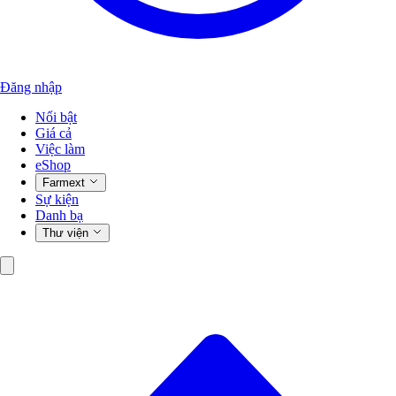
Đăng nhập
Nổi bật
Giá cả
Việc làm
eShop
Farmext
Sự kiện
Danh bạ
Thư viện