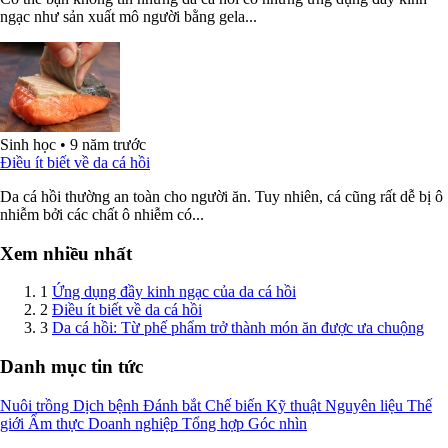
ngạc như sản xuất mô người bằng gela...
Sinh học
•
9 năm trước
Điều ít biết về da cá hồi
Da cá hồi thường an toàn cho người ăn. Tuy nhiên, cá cũng rất dễ bị ô
nhiễm bởi các chất ô nhiễm có...
Xem nhiều nhất
1
Ứng dụng đầy kinh ngạc của da cá hồi
2
Điều ít biết về da cá hồi
3
Da cá hồi: Từ phế phẩm trở thành món ăn được ưa chuộng
Danh mục tin tức
Nuôi trồng
Dịch bệnh
Đánh bắt
Chế biến
Kỹ thuật
Nguyên liệu
Thế
giới
Ẩm thực
Doanh nghiệp
Tổng hợp
Góc nhìn