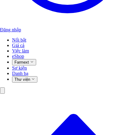
Đăng nhập
Nổi bật
Giá cả
Việc làm
eShop
Farmext
Sự kiện
Danh bạ
Thư viện