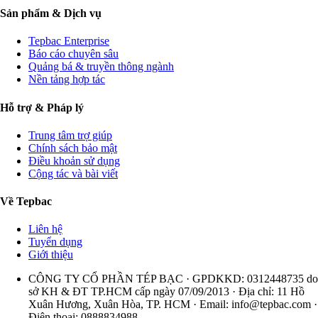
Sản phẩm & Dịch vụ
Tepbac Enterprise
Báo cáo chuyên sâu
Quảng bá & truyền thông ngành
Nền tảng hợp tác
Hỗ trợ & Pháp lý
Trung tâm trợ giúp
Chính sách bảo mật
Điều khoản sử dụng
Cộng tác và bài viết
Về Tepbac
Liên hệ
Tuyển dụng
Giới thiệu
CÔNG TY CỔ PHẦN TÉP BẠC · GPDKKD: 0312448735 do
sở KH & ĐT TP.HCM cấp ngày 07/09/2013 · Địa chỉ: 11 Hồ
Xuân Hương, Xuân Hòa, TP. HCM · Email:
info@tepbac.com
·
Điện thoại: 0888834988