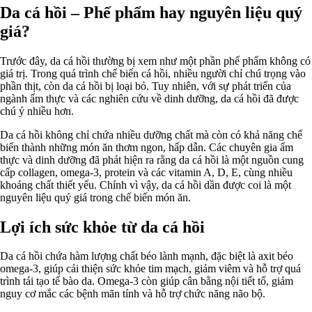
Da cá hồi – Phế phẩm hay nguyên liệu quý
giá?
Trước đây, da cá hồi thường bị xem như một phần phế phẩm không có
giá trị. Trong quá trình chế biến cá hồi, nhiều người chỉ chú trọng vào
phần thịt, còn da cá hồi bị loại bỏ. Tuy nhiên, với sự phát triển của
ngành ẩm thực và các nghiên cứu về dinh dưỡng, da cá hồi đã được
chú ý nhiều hơn.
Da cá hồi không chỉ chứa nhiều dưỡng chất mà còn có khả năng chế
biến thành những món ăn thơm ngon, hấp dẫn. Các chuyên gia ẩm
thực và dinh dưỡng đã phát hiện ra rằng da cá hồi là một nguồn cung
cấp collagen, omega-3, protein và các vitamin A, D, E, cùng nhiều
khoáng chất thiết yếu. Chính vì vậy, da cá hồi dần được coi là một
nguyên liệu quý giá trong chế biến món ăn.
Lợi ích sức khỏe từ da cá hồi
Da cá hồi chứa hàm lượng chất béo lành mạnh, đặc biệt là axit béo
omega-3, giúp cải thiện sức khỏe tim mạch, giảm viêm và hỗ trợ quá
trình tái tạo tế bào da. Omega-3 còn giúp cân bằng nội tiết tố, giảm
nguy cơ mắc các bệnh mãn tính và hỗ trợ chức năng não bộ.