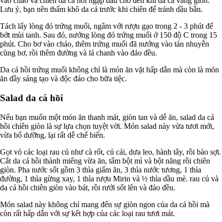
vào chảo và chiên da cá hồi ngập dầu cho đến khi da cá vàng giòn.
Lưu ý, bạn nên thấm khô da cá trước khi chiên để tránh dầu bắn.
Tách lấy lòng đỏ trứng muối, ngâm với rượu gạo trong 2 - 3 phút để
bớt mùi tanh. Sau đó, nướng lòng đỏ trứng muối ở 150 độ C trong 15
phút. Cho bơ vào chảo, thêm trứng muối đã nướng vào tán nhuyễn
cùng bơ, rồi thêm đường và lá chanh vào đảo đều.
Da cá hồi trứng muối không chỉ là món ăn vặt hấp dẫn mà còn là món
ăn đầy sáng tạo và độc đáo cho bữa tiệc.
Salad da cá hồi
Nếu bạn muốn một món ăn thanh mát, giòn tan và dễ ăn, salad da cá
hồi chiên giòn là sự lựa chọn tuyệt vời. Món salad này vừa tươi mới,
vừa bổ dưỡng, lại rất dễ chế biến.
Gọt vỏ các loại rau củ như cà rốt, củ cải, dưa leo, hành tây, rồi bào sợi.
Cắt da cá hồi thành miếng vừa ăn, tẩm bột mì và bột năng rồi chiên
giòn. Pha nước sốt gồm 3 thìa giấm ăn, 3 thìa nước tương, 1 thìa
đường, 1 thìa gừng xay, 1 thìa rượu Mirin và ½ thìa dầu mè. rau củ và
da cá hồi chiên giòn vào bát, rồi rưới sốt lên và đảo đều.
Món salad này không chỉ mang đến sự giòn ngon của da cá hồi mà
còn rất hấp dẫn với sự kết hợp của các loại rau tươi mát.