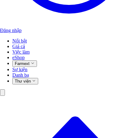
Đăng nhập
Nổi bật
Giá cả
Việc làm
eShop
Farmext
Sự kiện
Danh bạ
Thư viện