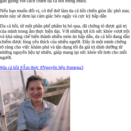
gần giống với cách chiên da cá hồi trứng muối.
Nếu bạn muốn đổi vị, có thể thử làm da cá hồi chiên giòn lắc phô mai,
món này sẽ đem lại cảm giác béo ngậy và cực kỳ hấp dẫn
Da cá hồi, từ một phần phế phẩm bị bỏ qua, đã chứng tỏ được giá trị
của mình trong ẩm thực hiện đại. Với những lợi ích sức khỏe vượt trội
và khả năng chế biến thành nhiều món ăn hấp dẫn, da cá hồi đang dần
chiếm được lòng yêu thích của nhiều người. Đây là một minh chứng
rõ ràng cho việc khám phá và tận dụng tối đa giá trị dinh dưỡng từ
những nguyên liệu tự nhiên, giúp mang lại sức khỏe tốt hơn cho mỗi
người.
#da cá hồi
#Ẩm thực
#Nguyên liệu
#omega3