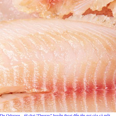
De-Odorase – từ chai “Deoray” huyền thoại đến tên gọi của cả một