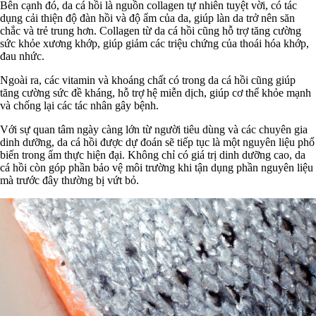
Bên cạnh đó, da cá hồi là nguồn collagen tự nhiên tuyệt vời, có tác
dụng cải thiện độ đàn hồi và độ ẩm của da, giúp làn da trở nên săn
chắc và trẻ trung hơn. Collagen từ da cá hồi cũng hỗ trợ tăng cường
sức khỏe xương khớp, giúp giảm các triệu chứng của thoái hóa khớp,
đau nhức.
Ngoài ra, các vitamin và khoáng chất có trong da cá hồi cũng giúp
tăng cường sức đề kháng, hỗ trợ hệ miễn dịch, giúp cơ thể khỏe mạnh
và chống lại các tác nhân gây bệnh.
Với sự quan tâm ngày càng lớn từ người tiêu dùng và các chuyên gia
dinh dưỡng, da cá hồi được dự đoán sẽ tiếp tục là một nguyên liệu phổ
biến trong ẩm thực hiện đại. Không chỉ có giá trị dinh dưỡng cao, da
cá hồi còn góp phần bảo vệ môi trường khi tận dụng phần nguyên liệu
mà trước đây thường bị vứt bỏ.