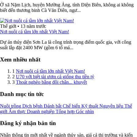
Ở xã Nặm Lịch, huyện Mường Ảng, tỉnh Điện Biên, không ai không
biết đến thương binh Cà Văn Diên, ngư...
Thế giới
•
13 năm trước
Nơi nuôi cá tầm lớn nhất Việt Nam!
Dự án thủy điện Sơn La là công trình trọng điểm quốc gia, với công
suất lắp đặt 2400 MW (gồm 6 tổ má...
Xem nhiều nhất
1
Nơi nuôi cá tầm lớn nhất Việt Nam!
2
U70 với biệt tài ươm cá giống thu tiền tỷ
3
Thoát nghèo bằng đôi chân... khuyết
Danh mục tin tức
Nuôi trồng
Dịch bệnh
Đánh bắt
Chế biến
Kỹ thuật
Nguyên liệu
Thế
giới
Ẩm thực
Doanh nghiệp
Tổng hợp
Góc nhìn
Đăng ký nhận bản tin
Nhận thông tin mới nhất về ngành thủy sản, giá cả thị trường và kiến