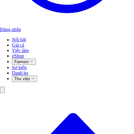
Đăng nhập
Nổi bật
Giá cả
Việc làm
eShop
Farmext
Sự kiện
Danh bạ
Thư viện