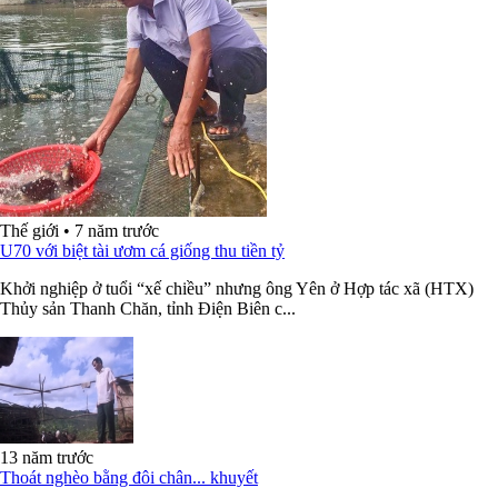
Thế giới
•
7 năm trước
U70 với biệt tài ươm cá giống thu tiền tỷ
Khởi nghiệp ở tuổi “xế chiều” nhưng ông Yên ở Hợp tác xã (HTX)
Thủy sản Thanh Chăn, tỉnh Điện Biên c...
13 năm trước
Thoát nghèo bằng đôi chân... khuyết