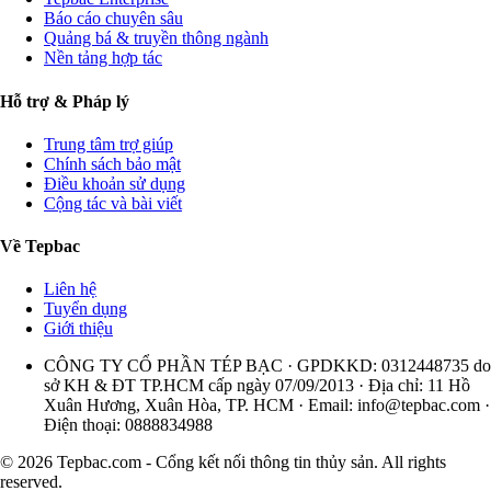
Báo cáo chuyên sâu
Quảng bá & truyền thông ngành
Nền tảng hợp tác
Hỗ trợ & Pháp lý
Trung tâm trợ giúp
Chính sách bảo mật
Điều khoản sử dụng
Cộng tác và bài viết
Về Tepbac
Liên hệ
Tuyển dụng
Giới thiệu
CÔNG TY CỔ PHẦN TÉP BẠC · GPDKKD: 0312448735 do
sở KH & ĐT TP.HCM cấp ngày 07/09/2013 · Địa chỉ: 11 Hồ
Xuân Hương, Xuân Hòa, TP. HCM · Email:
info@tepbac.com
·
Điện thoại: 0888834988
© 2026 Tepbac.com - Cổng kết nối thông tin thủy sản. All rights
reserved.