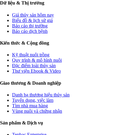
Dữ liệu & Thị trường
Giá thủy sản hôm nay
Biểu đồ & lịch sử giá
Báo cáo thị trường
Báo cáo dịch bệnh
Kiến thức & Cộng đồng
Kỹ thuật nuôi trồng
Quy trình & mô hình nuôi
Đặc điểm loài thủy sản
Thư viện Ebook & Video
Giao thương & Doanh nghiệp
Danh bạ thương hiệu thủy sản
Tuyển dụng, việc làm
Tìm nhà mua hàng
Vùng nuôi và chứng nhận
Sản phẩm & Dịch vụ
Tepbac Enterprise