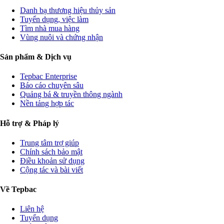
Danh bạ thương hiệu thủy sản
Tuyển dụng, việc làm
Tìm nhà mua hàng
Vùng nuôi và chứng nhận
Sản phẩm & Dịch vụ
Tepbac Enterprise
Báo cáo chuyên sâu
Quảng bá & truyền thông ngành
Nền tảng hợp tác
Hỗ trợ & Pháp lý
Trung tâm trợ giúp
Chính sách bảo mật
Điều khoản sử dụng
Cộng tác và bài viết
Về Tepbac
Liên hệ
Tuyển dụng