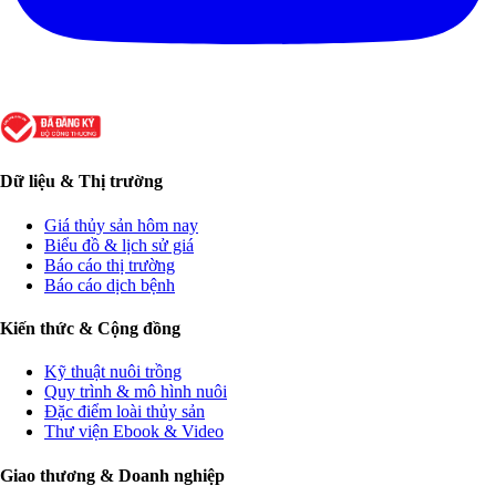
Dữ liệu & Thị trường
Giá thủy sản hôm nay
Biểu đồ & lịch sử giá
Báo cáo thị trường
Báo cáo dịch bệnh
Kiến thức & Cộng đồng
Kỹ thuật nuôi trồng
Quy trình & mô hình nuôi
Đặc điểm loài thủy sản
Thư viện Ebook & Video
Giao thương & Doanh nghiệp