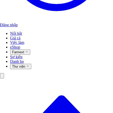
Đăng nhập
Nổi bật
Giá cả
Việc làm
eShop
Farmext
Sự kiện
Danh bạ
Thư viện