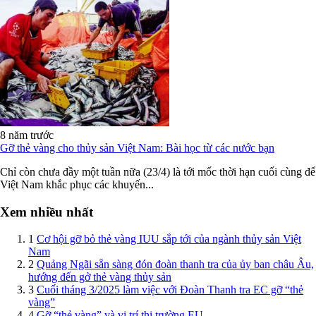
8 năm trước
Gỡ thẻ vàng cho thủy sản Việt Nam: Bài học từ các nước bạn
Chỉ còn chưa đầy một tuần nữa (23/4) là tới mốc thời hạn cuối cùng để
Việt Nam khắc phục các khuyến...
Xem nhiều nhất
1
Cơ hội gỡ bỏ thẻ vàng IUU sắp tới của ngành thủy sản Việt
Nam
2
Quảng Ngãi sẵn sàng đón đoàn thanh tra của ủy ban châu Âu,
hướng đến gở thẻ vàng thủy sản
3
Cuối tháng 3/2025 làm việc với Đoàn Thanh tra EC gỡ “thẻ
vàng”
4
Gỡ “thẻ vàng” và vị trí thị trường EU