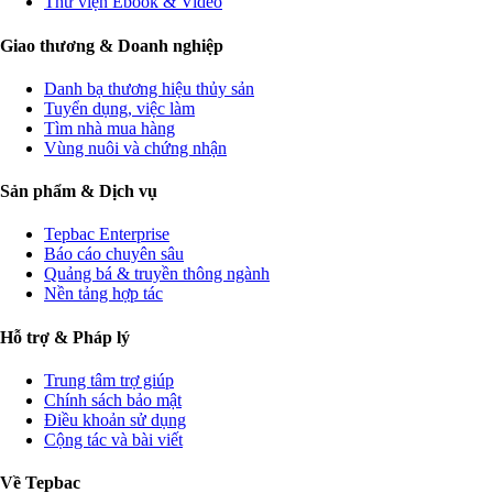
Thư viện Ebook & Video
Giao thương & Doanh nghiệp
Danh bạ thương hiệu thủy sản
Tuyển dụng, việc làm
Tìm nhà mua hàng
Vùng nuôi và chứng nhận
Sản phẩm & Dịch vụ
Tepbac Enterprise
Báo cáo chuyên sâu
Quảng bá & truyền thông ngành
Nền tảng hợp tác
Hỗ trợ & Pháp lý
Trung tâm trợ giúp
Chính sách bảo mật
Điều khoản sử dụng
Cộng tác và bài viết
Về Tepbac