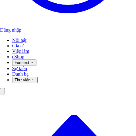
Đăng nhập
Nổi bật
Giá cả
Việc làm
eShop
Farmext
Sự kiện
Danh bạ
Thư viện