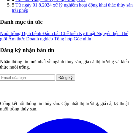
5
Từ ngày 01.8.2024 xử lý nghiêm hoạt động khai thác thủy sản
trái phép
Danh mục tin tức
Nuôi trồng
Dịch bệnh
Đánh bắt
Chế biến
Kỹ thuật
Nguyên liệu
Thế
giới
Ẩm thực
Doanh nghiệp
Tổng hợp
Góc nhìn
Đăng ký nhận bản tin
Nhận thông tin mới nhất về ngành thủy sản, giá cả thị trường và kiến
thức nuôi trồng.
Đăng ký
Cổng kết nối thông tin thủy sản. Cập nhật thị trường, giá cả, kỹ thuật
nuôi trồng thủy sản.