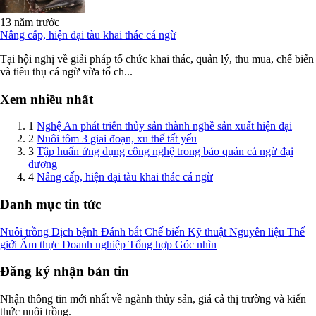
13 năm trước
Nâng cấp, hiện đại tàu khai thác cá ngừ
Tại hội nghị về giải pháp tổ chức khai thác, quản lý, thu mua, chế biến
và tiêu thụ cá ngừ vừa tổ ch...
Xem nhiều nhất
1
Nghệ An phát triển thủy sản thành nghề sản xuất hiện đại
2
Nuôi tôm 3 giai đoạn, xu thế tất yếu
3
Tập huấn ứng dụng công nghệ trong bảo quản cá ngừ đại
dương
4
Nâng cấp, hiện đại tàu khai thác cá ngừ
Danh mục tin tức
Nuôi trồng
Dịch bệnh
Đánh bắt
Chế biến
Kỹ thuật
Nguyên liệu
Thế
giới
Ẩm thực
Doanh nghiệp
Tổng hợp
Góc nhìn
Đăng ký nhận bản tin
Nhận thông tin mới nhất về ngành thủy sản, giá cả thị trường và kiến
thức nuôi trồng.