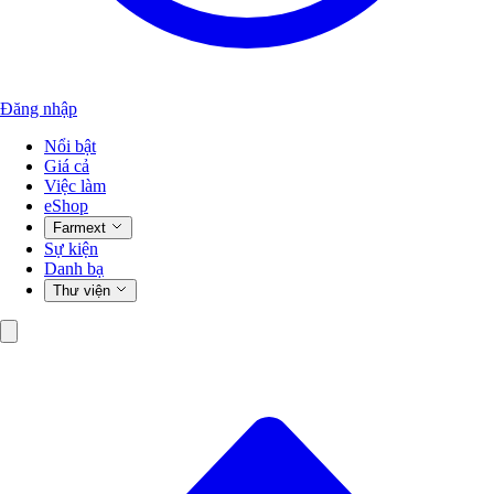
Đăng nhập
Nổi bật
Giá cả
Việc làm
eShop
Farmext
Sự kiện
Danh bạ
Thư viện