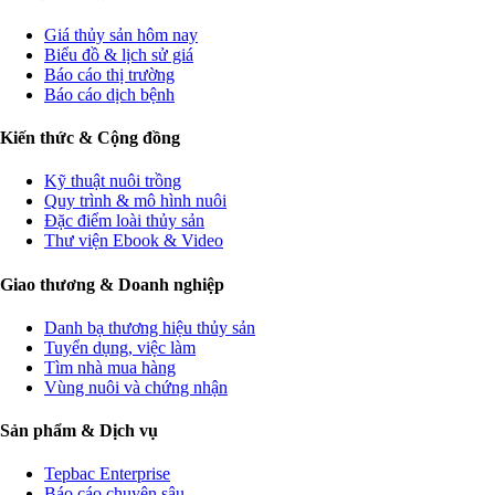
Giá thủy sản hôm nay
Biểu đồ & lịch sử giá
Báo cáo thị trường
Báo cáo dịch bệnh
Kiến thức & Cộng đồng
Kỹ thuật nuôi trồng
Quy trình & mô hình nuôi
Đặc điểm loài thủy sản
Thư viện Ebook & Video
Giao thương & Doanh nghiệp
Danh bạ thương hiệu thủy sản
Tuyển dụng, việc làm
Tìm nhà mua hàng
Vùng nuôi và chứng nhận
Sản phẩm & Dịch vụ
Tepbac Enterprise
Báo cáo chuyên sâu