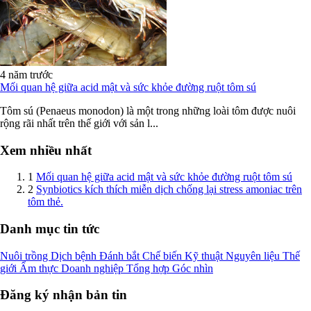
4 năm trước
Mối quan hệ giữa acid mật và sức khỏe đường ruột tôm sú
Tôm sú (Penaeus monodon) là một trong những loài tôm được nuôi
rộng rãi nhất trên thế giới với sản l...
Xem nhiều nhất
1
Mối quan hệ giữa acid mật và sức khỏe đường ruột tôm sú
2
Synbiotics kích thích miễn dịch chống lại stress amoniac trên
tôm thẻ.
Danh mục tin tức
Nuôi trồng
Dịch bệnh
Đánh bắt
Chế biến
Kỹ thuật
Nguyên liệu
Thế
giới
Ẩm thực
Doanh nghiệp
Tổng hợp
Góc nhìn
Đăng ký nhận bản tin