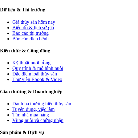
Dữ liệu & Thị trường
Giá thủy sản hôm nay
Biểu đồ & lịch sử giá
Báo cáo thị trường
Báo cáo dịch bệnh
Kiến thức & Cộng đồng
Kỹ thuật nuôi trồng
Quy trình & mô hình nuôi
Đặc điểm loài thủy sản
Thư viện Ebook & Video
Giao thương & Doanh nghiệp
Danh bạ thương hiệu thủy sản
Tuyển dụng, việc làm
Tìm nhà mua hàng
Vùng nuôi và chứng nhận
Sản phẩm & Dịch vụ