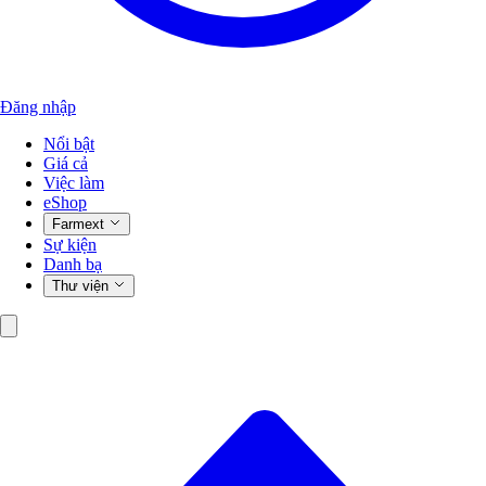
Đăng nhập
Nổi bật
Giá cả
Việc làm
eShop
Farmext
Sự kiện
Danh bạ
Thư viện