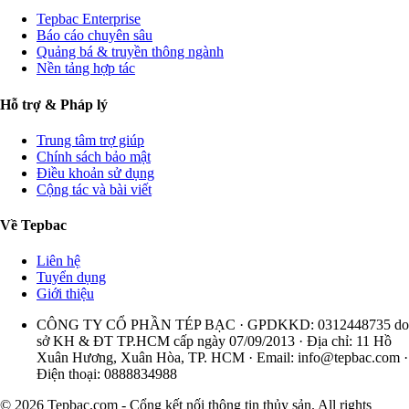
Tepbac Enterprise
Báo cáo chuyên sâu
Quảng bá & truyền thông ngành
Nền tảng hợp tác
Hỗ trợ & Pháp lý
Trung tâm trợ giúp
Chính sách bảo mật
Điều khoản sử dụng
Cộng tác và bài viết
Về Tepbac
Liên hệ
Tuyển dụng
Giới thiệu
CÔNG TY CỔ PHẦN TÉP BẠC · GPDKKD: 0312448735 do
sở KH & ĐT TP.HCM cấp ngày 07/09/2013 · Địa chỉ: 11 Hồ
Xuân Hương, Xuân Hòa, TP. HCM · Email:
info@tepbac.com
·
Điện thoại: 0888834988
© 2026 Tepbac.com - Cổng kết nối thông tin thủy sản. All rights