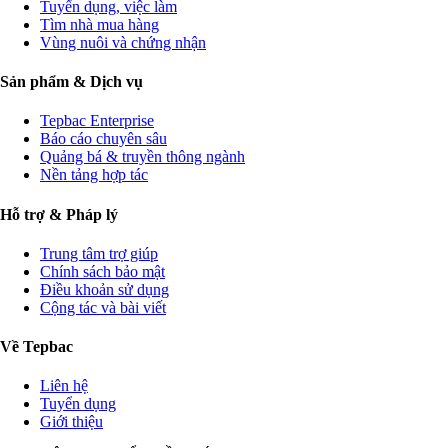
Tuyển dụng, việc làm
Tìm nhà mua hàng
Vùng nuôi và chứng nhận
Sản phẩm & Dịch vụ
Tepbac Enterprise
Báo cáo chuyên sâu
Quảng bá & truyền thông ngành
Nền tảng hợp tác
Hỗ trợ & Pháp lý
Trung tâm trợ giúp
Chính sách bảo mật
Điều khoản sử dụng
Cộng tác và bài viết
Về Tepbac
Liên hệ
Tuyển dụng
Giới thiệu