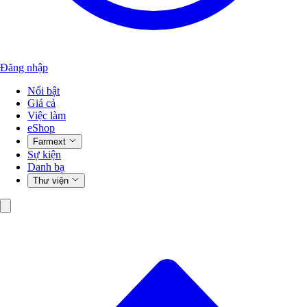
Đăng nhập
Nổi bật
Giá cả
Việc làm
eShop
Farmext
Sự kiện
Danh bạ
Thư viện