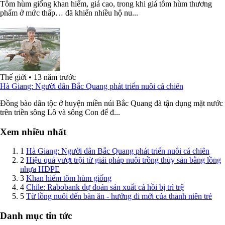
Tôm hùm giống khan hiếm, giá cao, trong khi giá tôm hùm thương
phẩm ở mức thấp… đã khiến nhiều hộ nu...
Thế giới
•
13 năm trước
Hà Giang: Người dân Bắc Quang phát triển nuôi cá chiên
Đồng bào dân tộc ở huyện miền núi Bắc Quang đã tận dụng mặt nước
trên triền sông Lô và sông Con để đ...
Xem nhiều nhất
1
Hà Giang: Người dân Bắc Quang phát triển nuôi cá chiên
2
Hiệu quả vượt trội từ giải pháp nuôi trồng thủy sản bằng lồng
nhựa HDPE
3
Khan hiếm tôm hùm giống
4
Chile: Rabobank dự đoán sản xuất cá hồi bị trì trệ
5
Từ lồng nuôi đến bàn ăn - hướng đi mới của thanh niên trẻ
Danh mục tin tức