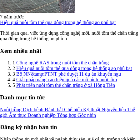
7 năm trước
Hiệu quả nuôi tôm thẻ qua đông trong hệ thống ao phủ bạt
Thời gian qua, việc ứng dụng công nghệ mới, nuôi tôm thẻ chân trắng
qua đông trong hệ thống ao phủ b...
Xem nhiều nhất
1
Công nghệ RAS trong nuôi tôm thẻ chân trắng
2
Hiệu quả nuôi tôm thẻ qua đông trong hệ thống ao phủ bạt
3
Bộ NN&amp;PTNT phê duyệt 11 dự án khuyến ngư
4
Giải pháp nâng cao hiệu quả các mô hình nuôi tôm
5
Phát triển nuôi tôm thẻ chân trắng ở xã Hồng Tiến
Danh mục tin tức
Nuôi trồng
Dịch bệnh
Đánh bắt
Chế biến
Kỹ thuật
Nguyên liệu
Thế
giới
Ẩm thực
Doanh nghiệp
Tổng hợp
Góc nhìn
Đăng ký nhận bản tin
Nhận thông tin mới nhất về ngành thủy sản, giá cả thị trường và kiến