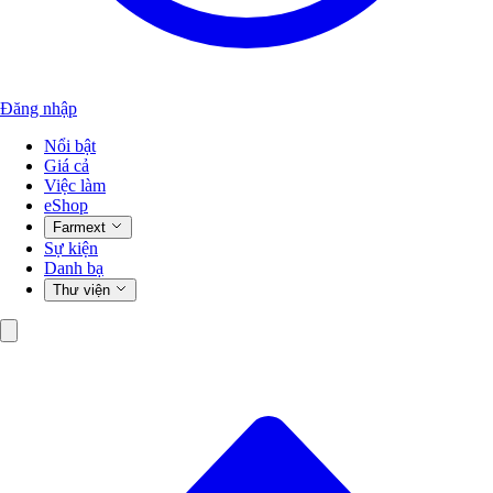
Đăng nhập
Nổi bật
Giá cả
Việc làm
eShop
Farmext
Sự kiện
Danh bạ
Thư viện