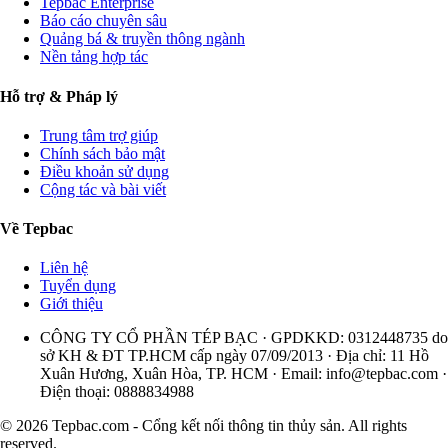
Tepbac Enterprise
Báo cáo chuyên sâu
Quảng bá & truyền thông ngành
Nền tảng hợp tác
Hỗ trợ & Pháp lý
Trung tâm trợ giúp
Chính sách bảo mật
Điều khoản sử dụng
Cộng tác và bài viết
Về Tepbac
Liên hệ
Tuyển dụng
Giới thiệu
CÔNG TY CỔ PHẦN TÉP BẠC · GPDKKD: 0312448735 do
sở KH & ĐT TP.HCM cấp ngày 07/09/2013 · Địa chỉ: 11 Hồ
Xuân Hương, Xuân Hòa, TP. HCM · Email:
info@tepbac.com
·
Điện thoại: 0888834988
© 2026 Tepbac.com - Cổng kết nối thông tin thủy sản. All rights
reserved.