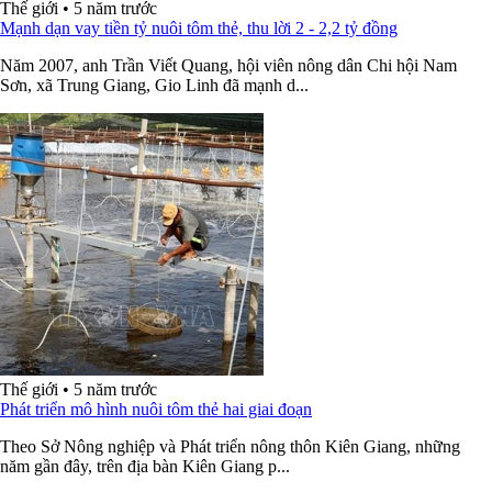
Thế giới
•
5 năm trước
Mạnh dạn vay tiền tỷ nuôi tôm thẻ, thu lời 2 - 2,2 tỷ đồng
Năm 2007, anh Trần Viết Quang, hội viên nông dân Chi hội Nam
Sơn, xã Trung Giang, Gio Linh đã mạnh d...
Thế giới
•
5 năm trước
Phát triển mô hình nuôi tôm thẻ hai giai đoạn
Theo Sở Nông nghiệp và Phát triển nông thôn Kiên Giang, những
năm gần đây, trên địa bàn Kiên Giang p...