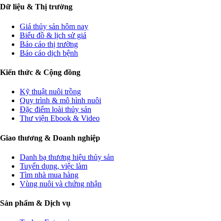
Dữ liệu & Thị trường
Giá thủy sản hôm nay
Biểu đồ & lịch sử giá
Báo cáo thị trường
Báo cáo dịch bệnh
Kiến thức & Cộng đồng
Kỹ thuật nuôi trồng
Quy trình & mô hình nuôi
Đặc điểm loài thủy sản
Thư viện Ebook & Video
Giao thương & Doanh nghiệp
Danh bạ thương hiệu thủy sản
Tuyển dụng, việc làm
Tìm nhà mua hàng
Vùng nuôi và chứng nhận
Sản phẩm & Dịch vụ