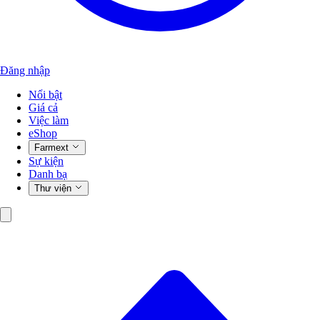
Đăng nhập
Nổi bật
Giá cả
Việc làm
eShop
Farmext
Sự kiện
Danh bạ
Thư viện