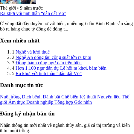
Thế giới
•
9 năm trước
Ra khơi với tinh thần “dân đất Võ”
Ở vùng đất đầy duyên nợ với biển, nhiều ngư dân Bình Định sẵn sàng
bỏ ra hàng chục tỷ đồng để đóng t...
Xem nhiều nhất
1
Nghề vá lưới thuê
2
Nghệ An đóng tàu công suất lớn ra khơi
3
Đồng hành cùng ngư dân trên biển
4
Hơn 1.100 ngư dân dự Lễ hội ra khơi, bám biển
5
Ra khơi với tinh thần “dân đất Võ”
Danh mục tin tức
Nuôi trồng
Dịch bệnh
Đánh bắt
Chế biến
Kỹ thuật
Nguyên liệu
Thế
giới
Ẩm thực
Doanh nghiệp
Tổng hợp
Góc nhìn
Đăng ký nhận bản tin
Nhận thông tin mới nhất về ngành thủy sản, giá cả thị trường và kiến
thức nuôi trồng.