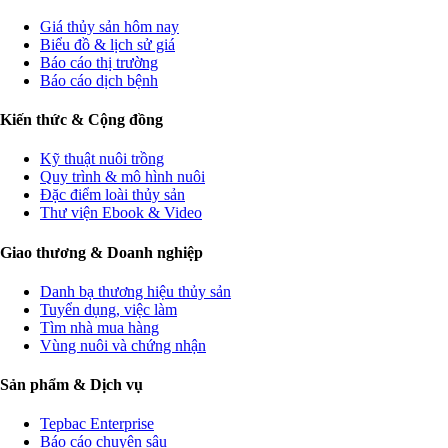
Giá thủy sản hôm nay
Biểu đồ & lịch sử giá
Báo cáo thị trường
Báo cáo dịch bệnh
Kiến thức & Cộng đồng
Kỹ thuật nuôi trồng
Quy trình & mô hình nuôi
Đặc điểm loài thủy sản
Thư viện Ebook & Video
Giao thương & Doanh nghiệp
Danh bạ thương hiệu thủy sản
Tuyển dụng, việc làm
Tìm nhà mua hàng
Vùng nuôi và chứng nhận
Sản phẩm & Dịch vụ
Tepbac Enterprise
Báo cáo chuyên sâu