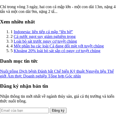
Chỉ trong vòng 3 ngày, hai con cá mập lớn - một con dài 13m, nặng 4
tấn và một con dài 9m, nặng 2 tấ...
Xem nhiều nhất
1
Indonesia: liên tiếp cá mập “lên bờ”
2
Cá nước ngọt suy giảm nghiêm trọng
3
Loài bò sát trước nguy cơ tuyệt chủng
4
Một phần ba các loài Cá đang đối mặt với tuyệt chủng
5
Khoảng 20% loài bò sát sắp có nguy cơ tuyệt chủng
Danh mục tin tức
Nuôi trồng
Dịch bệnh
Đánh bắt
Chế biến
Kỹ thuật
Nguyên liệu
Thế
giới
Ẩm thực
Doanh nghiệp
Tổng hợp
Góc nhìn
Đăng ký nhận bản tin
Nhận thông tin mới nhất về ngành thủy sản, giá cả thị trường và kiến
thức nuôi trồng.
Đăng ký