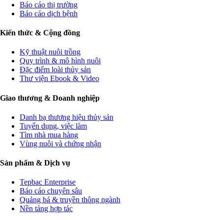
Báo cáo thị trường
Báo cáo dịch bệnh
Kiến thức & Cộng đồng
Kỹ thuật nuôi trồng
Quy trình & mô hình nuôi
Đặc điểm loài thủy sản
Thư viện Ebook & Video
Giao thương & Doanh nghiệp
Danh bạ thương hiệu thủy sản
Tuyển dụng, việc làm
Tìm nhà mua hàng
Vùng nuôi và chứng nhận
Sản phẩm & Dịch vụ
Tepbac Enterprise
Báo cáo chuyên sâu
Quảng bá & truyền thông ngành
Nền tảng hợp tác