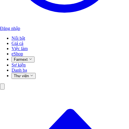
Đăng nhập
Nổi bật
Giá cả
Việc làm
eShop
Farmext
Sự kiện
Danh bạ
Thư viện