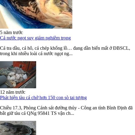
5 năm trước
Cá nước ngọt suy giảm nghiêm trọng
Cá tra dầu, cá hô, cá chép khổng lồ… đang dần biến mất ở ĐBSCL,
trong khi nhiều loài cá nước ngọt ng...
12 năm trước
Phát hiện tàu cá chở hơn 150 con sò tai tượng
Chiều 17.3, Phòng Cảnh sát đường thủy - Công an tỉnh Bình Định đã
bắt giữ tàu cá QNg 95841 TS vận ch...