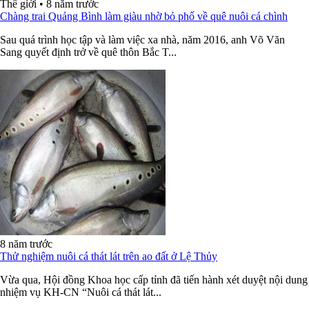
Thế giới
•
8 năm trước
Chàng trai Quảng Bình làm giàu nhờ bỏ phố về quê nuôi cá chình
Sau quá trình học tập và làm việc xa nhà, năm 2016, anh Võ Văn
Sang quyết định trở về quê thôn Bắc T...
8 năm trước
Thử nghiệm nuôi cá thát lát trên ao đất ở Lệ Thủy
Vừa qua, Hội đồng Khoa học cấp tỉnh đã tiến hành xét duyệt nội dung
nhiệm vụ KH-CN “Nuôi cá thát lát...