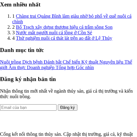
Xem nhiều nhất
1
Chàng trai Quảng Bình làm giàu nhờ bỏ phố về quê nuôi cá
chình
2
Bố Trạch xây dựng thương hiệu cá trắm sông Son
3
Nước mắt người nuôi cá lồng ở Cồn Sẻ
4
Thử nghiệm nuôi cá thát lát trên ao đất ở Lệ Thủy
Danh mục tin tức
Nuôi trồng
Dịch bệnh
Đánh bắt
Chế biến
Kỹ thuật
Nguyên liệu
Thế
giới
Ẩm thực
Doanh nghiệp
Tổng hợp
Góc nhìn
Đăng ký nhận bản tin
Nhận thông tin mới nhất về ngành thủy sản, giá cả thị trường và kiến
thức nuôi trồng.
Đăng ký
Cổng kết nối thông tin thủy sản. Cập nhật thị trường, giá cả, kỹ thuật