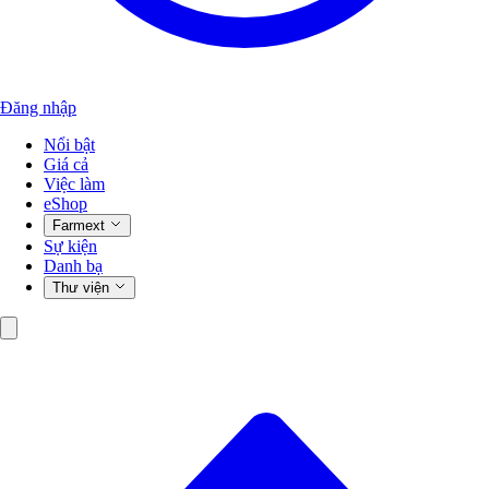
Đăng nhập
Nổi bật
Giá cả
Việc làm
eShop
Farmext
Sự kiện
Danh bạ
Thư viện