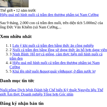
Thế giới
•
12 năm trước
Hiệu quả mô hình nuôi cá trắm đen thương phẩm tại Nam Cường
Sau 9 tháng, 2.000 con cá trắm đen nuôi, trên diện tích 5.000m2 của
ông Đức Văn Khiêm (xã Nam Cường,...
Xem nhiều nhất
1
Lưu ý khi nuôi cá trắm đen bằng thức ăn công nghiệp
2
Nuôi cá trắm đen bằng lồng sử dụng thức ăn hỗ hợp dạng viên
3
Ninh Bình: Hỗ trợ cá giống, cám thực hiện mô hình nuôi cá
trắm đen
4
Hiệu quả mô hình nuôi cá trắm đen thương phẩm tại Nam
Cường
5
Khá lên nhờ nuôi &quot;quái vật&quot; ở đầm nước lợ
Danh mục tin tức
Nuôi trồng
Dịch bệnh
Đánh bắt
Chế biến
Kỹ thuật
Nguyên liệu
Thế
giới
Ẩm thực
Doanh nghiệp
Tổng hợp
Góc nhìn
Đăng ký nhận bản tin