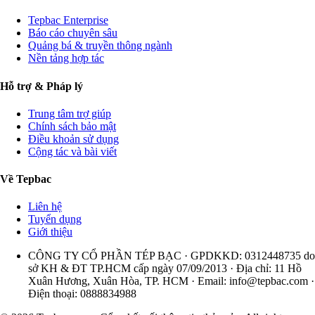
Tepbac Enterprise
Báo cáo chuyên sâu
Quảng bá & truyền thông ngành
Nền tảng hợp tác
Hỗ trợ & Pháp lý
Trung tâm trợ giúp
Chính sách bảo mật
Điều khoản sử dụng
Cộng tác và bài viết
Về Tepbac
Liên hệ
Tuyển dụng
Giới thiệu
CÔNG TY CỔ PHẦN TÉP BẠC · GPDKKD: 0312448735 do
sở KH & ĐT TP.HCM cấp ngày 07/09/2013 · Địa chỉ: 11 Hồ
Xuân Hương, Xuân Hòa, TP. HCM · Email:
info@tepbac.com
·
Điện thoại: 0888834988