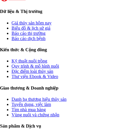
Dữ liệu & Thị trường
Giá thủy sản hôm nay
Biểu đồ & lịch sử giá
Báo cáo thị trường
Báo cáo dịch bệnh
Kiến thức & Cộng đồng
Kỹ thuật nuôi trồng
Quy trình & mô hình nuôi
Đặc điểm loài thủy sản
Thư viện Ebook & Video
Giao thương & Doanh nghiệp
Danh bạ thương hiệu thủy sản
Tuyển dụng, việc làm
Tìm nhà mua hàng
Vùng nuôi và chứng nhận
Sản phẩm & Dịch vụ