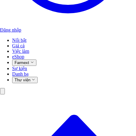
Đăng nhập
Nổi bật
Giá cả
Việc làm
eShop
Farmext
Sự kiện
Danh bạ
Thư viện