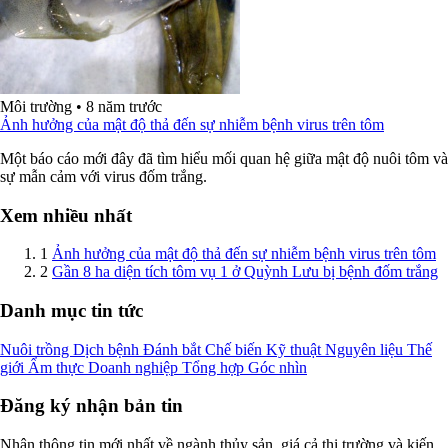
Môi trường
•
8 năm trước
Ảnh hưởng của mật độ thả đến sự nhiễm bệnh virus trên tôm
Một báo cáo mới đây đã tìm hiểu mối quan hệ giữa mật độ nuôi tôm và
sự mẫn cảm với virus đốm trắng.
Xem nhiều nhất
1
Ảnh hưởng của mật độ thả đến sự nhiễm bệnh virus trên tôm
2
Gần 8 ha diện tích tôm vụ 1 ở Quỳnh Lưu bị bệnh đốm trắng
Danh mục tin tức
Nuôi trồng
Dịch bệnh
Đánh bắt
Chế biến
Kỹ thuật
Nguyên liệu
Thế
giới
Ẩm thực
Doanh nghiệp
Tổng hợp
Góc nhìn
Đăng ký nhận bản tin
Nhận thông tin mới nhất về ngành thủy sản, giá cả thị trường và kiến