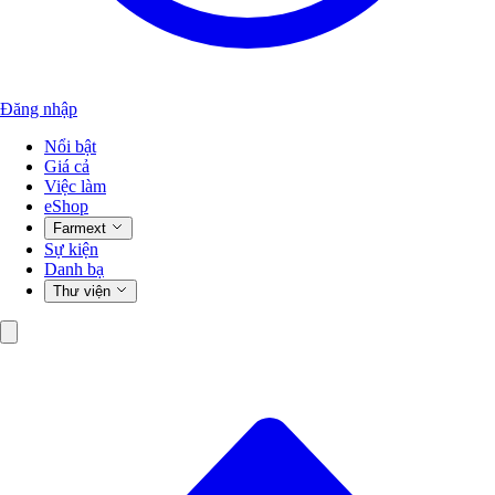
Đăng nhập
Nổi bật
Giá cả
Việc làm
eShop
Farmext
Sự kiện
Danh bạ
Thư viện