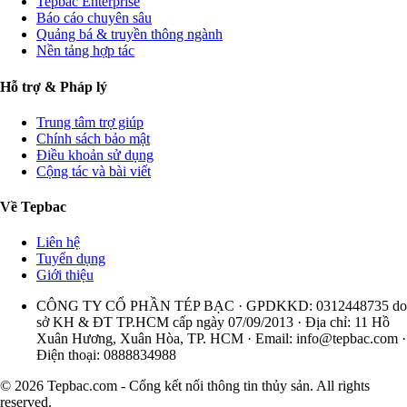
Tepbac Enterprise
Báo cáo chuyên sâu
Quảng bá & truyền thông ngành
Nền tảng hợp tác
Hỗ trợ & Pháp lý
Trung tâm trợ giúp
Chính sách bảo mật
Điều khoản sử dụng
Cộng tác và bài viết
Về Tepbac
Liên hệ
Tuyển dụng
Giới thiệu
CÔNG TY CỔ PHẦN TÉP BẠC · GPDKKD: 0312448735 do
sở KH & ĐT TP.HCM cấp ngày 07/09/2013 · Địa chỉ: 11 Hồ
Xuân Hương, Xuân Hòa, TP. HCM · Email:
info@tepbac.com
·
Điện thoại: 0888834988
© 2026 Tepbac.com - Cổng kết nối thông tin thủy sản. All rights
reserved.