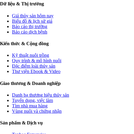
Dữ liệu & Thị trường
Giá thủy sản hôm nay
Biểu đồ & lịch sử giá
Báo cáo thị trường
Báo cáo dịch bệnh
Kiến thức & Cộng đồng
Kỹ thuật nuôi trồng
Quy trình & mô hình nuôi
Đặc điểm loài thủy sản
Thư viện Ebook & Video
Giao thương & Doanh nghiệp
Danh bạ thương hiệu thủy sản
Tuyển dụng, việc làm
Tìm nhà mua hàng
Vùng nuôi và chứng nhận
Sản phẩm & Dịch vụ