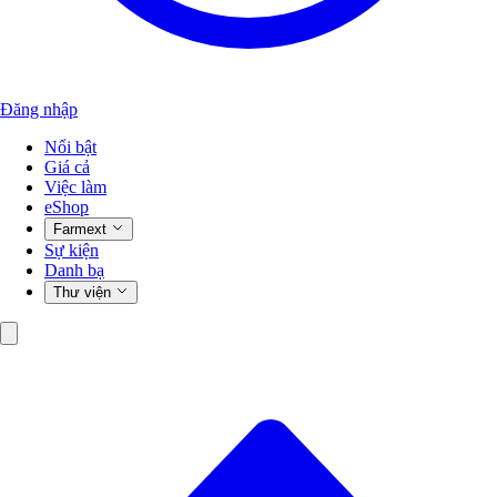
Đăng nhập
Nổi bật
Giá cả
Việc làm
eShop
Farmext
Sự kiện
Danh bạ
Thư viện