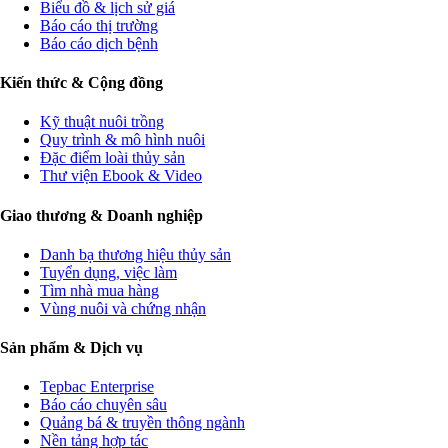
Biểu đồ & lịch sử giá
Báo cáo thị trường
Báo cáo dịch bệnh
Kiến thức & Cộng đồng
Kỹ thuật nuôi trồng
Quy trình & mô hình nuôi
Đặc điểm loài thủy sản
Thư viện Ebook & Video
Giao thương & Doanh nghiệp
Danh bạ thương hiệu thủy sản
Tuyển dụng, việc làm
Tìm nhà mua hàng
Vùng nuôi và chứng nhận
Sản phẩm & Dịch vụ
Tepbac Enterprise
Báo cáo chuyên sâu
Quảng bá & truyền thông ngành
Nền tảng hợp tác