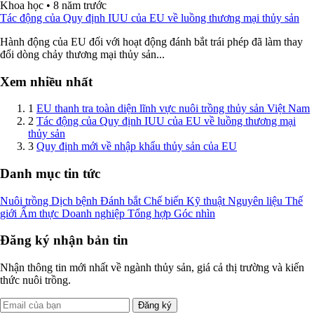
Khoa học
•
8 năm trước
Tác động của Quy định IUU của EU về luồng thương mại thủy sản
Hành động của EU đối với hoạt động đánh bắt trái phép đã làm thay
đổi dòng chảy thương mại thủy sản...
Xem nhiều nhất
1
EU thanh tra toàn diện lĩnh vực nuôi trồng thủy sản Việt Nam
2
Tác động của Quy định IUU của EU về luồng thương mại
thủy sản
3
Quy định mới về nhập khẩu thủy sản của EU
Danh mục tin tức
Nuôi trồng
Dịch bệnh
Đánh bắt
Chế biến
Kỹ thuật
Nguyên liệu
Thế
giới
Ẩm thực
Doanh nghiệp
Tổng hợp
Góc nhìn
Đăng ký nhận bản tin
Nhận thông tin mới nhất về ngành thủy sản, giá cả thị trường và kiến
thức nuôi trồng.
Đăng ký