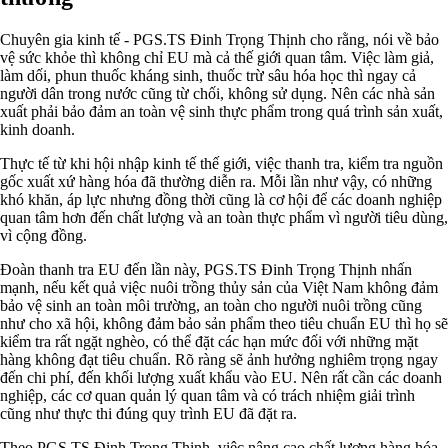
Chuyên gia kinh tế - PGS.TS Đinh Trọng Thịnh cho rằng, nói về bảo
vệ sức khỏe thì không chỉ EU mà cả thế giới quan tâm. Việc làm giả,
làm dối, phun thuốc kháng sinh, thuốc trừ sâu hóa học thì ngay cả
người dân trong nước cũng từ chối, không sử dụng. Nên các nhà sản
xuất phải bảo đảm an toàn vệ sinh thực phẩm trong quá trình sản xuất,
kinh doanh.
Thực tế từ khi hội nhập kinh tế thế giới, việc thanh tra, kiểm tra nguồn
gốc xuất xứ hàng hóa đã thường diễn ra. Mỗi lần như vậy, có những
khó khăn, áp lực nhưng đồng thời cũng là cơ hội để các doanh nghiệp
quan tâm hơn đến chất lượng và an toàn thực phẩm vì người tiêu dùng,
vì cộng đồng.
Đoàn thanh tra EU đến lần này, PGS.TS Đinh Trọng Thịnh nhấn
mạnh, nếu kết quả việc nuôi trồng thủy sản của Việt Nam không đảm
bảo vệ sinh an toàn môi trường, an toàn cho người nuôi trồng cũng
như cho xã hội, không đảm bảo sản phẩm theo tiêu chuẩn EU thì họ sẽ
kiểm tra rất ngặt nghèo, có thể đặt các hạn mức đối với những mặt
hàng không đạt tiêu chuẩn. Rõ ràng sẽ ảnh hưởng nghiêm trọng ngay
đến chi phí, đến khối lượng xuất khẩu vào EU. Nên rất cần các doanh
nghiệp, các cơ quan quản lý quan tâm và có trách nhiệm giải trình
cũng như thực thi đúng quy trình EU đã đặt ra.
Theo PGS.TS Đinh Trọng Thịnh, việc nâng cao chất lượng hàng hóa,