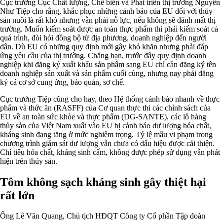
Cục trưởng Cục Chất lượng, Chế biến và Phát triển thị trường Nguyễn
Như Tiệp cho rằng, khắc phục những cảnh báo của EU đối với thủy
sản nuôi là rất khó nhưng vẫn phải nỗ lực, nếu không sẽ đánh mất thị
trường. Muốn kiểm soát được an toàn thực phẩm thì phải kiểm soát cả
quá trình, đòi hỏi đồng bộ từ địa phương, doanh nghiệp đến người
dân. Dù EU có những quy định mới gây khó khăn nhưng phải đáp
ứng yêu cầu của thị trường. Chẳng hạn, trước đây quy định doanh
nghiệp khi đăng ký xuất khẩu sản phẩm sang EU chỉ cần đăng ký tên
doanh nghiệp sản xuất và sản phẩm cuối cùng, nhưng nay phải đăng
ký cả cơ sở cung ứng, bảo quản, sơ chế.
Cục trưởng Tiệp cũng cho hay, theo Hệ thống cảnh báo nhanh về thực
phẩm và thức ăn (RASFF) của Cơ quan thực thi các chính sách của
EU về an toàn sức khỏe và thực phẩm (DG-SANTE), các lô hàng
thủy sản của Việt Nam xuất vào EU bị cảnh báo dư lượng hóa chất,
kháng sinh đang tăng ở mức nghiêm trọng. Tỷ lệ mẫu vi phạm trong
chương trình giám sát dư lượng vẫn chưa có dấu hiệu được cải thiện.
Chỉ tiêu hóa chất, kháng sinh cấm, không được phép sử dụng vẫn phát
hiện trên thủy sản.
Tôm không sạch kháng sinh gây thiệt hại
rất lớn
Ông Lê Văn Quang, Chủ tịch HĐQT Công ty Cổ phần Tập đoàn