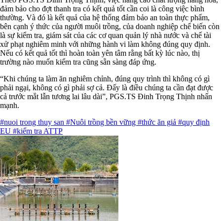
đảm bảo cho đợt thanh tra có kết quả tốt cần coi là công việc bình
thường. Và đó là kết quả của hệ thống đảm bảo an toàn thực phẩm,
bên cạnh ý thức của người muôi trồng, của doanh nghiệp chế biến còn
là sự kiểm tra, giám sát của các cơ quan quản lý nhà nước và chế tài
xử phạt nghiêm minh với những hành vi làm không đúng quy định.
Nếu có kết quả tốt thì hoàn toàn yên tâm rằng bất kỳ lúc nào, thị
trường nào muốn kiểm tra cũng sẵn sàng đáp ứng.
“Khi chúng ta làm ăn nghiêm chỉnh, đúng quy trình thì không có gì
phải ngại, không có gì phải sợ cả. Đấy là điều chúng ta cần đạt được
cả trước mắt lẫn tương lai lâu dài”, PGS.TS Đinh Trọng Thịnh nhấn
mạnh.
#nuoi trong thuy san
#Nuôi trồng bền vững
#thức ăn giả
#quy định
EU
#kiểm tra ATTP