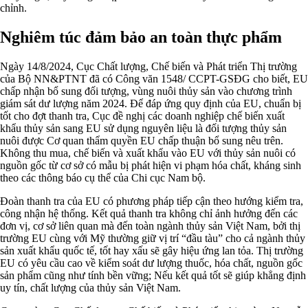
chỉnh.
Nghiêm túc đảm bảo an toàn thực phẩm
Ngày 14/8/2024, Cục Chất lượng, Chế biến và Phát triển Thị trường
của Bộ NN&PTNT đã có Công văn 1548/ CCPT-GSĐG cho biết, EU
chấp nhận bổ sung đối tượng, vùng nuôi thủy sản vào chương trình
giám sát dư lượng năm 2024. Để đáp ứng quy định của EU, chuẩn bị
tốt cho đợt thanh tra, Cục đề nghị các doanh nghiệp chế biến xuất
khẩu thủy sản sang EU sử dụng nguyên liệu là đối tượng thủy sản
nuôi được Cơ quan thẩm quyền EU chấp thuận bổ sung nêu trên.
Không thu mua, chế biến và xuất khẩu vào EU với thủy sản nuôi có
nguồn gốc từ cơ sở có mẫu bị phát hiện vi phạm hóa chất, kháng sinh
theo các thông báo cụ thể của Chi cục Nam bộ.
Đoàn thanh tra của EU có phương pháp tiếp cận theo hướng kiểm tra,
công nhận hệ thống. Kết quả thanh tra không chỉ ảnh hưởng đến các
đơn vị, cơ sở liên quan mà đến toàn ngành thủy sản Việt Nam, bởi thị
trường EU cùng với Mỹ thường giữ vị trí “đầu tàu” cho cả ngành thủy
sản xuất khẩu quốc tế, tốt hay xấu sẽ gây hiệu ứng lan tỏa. Thị trường
EU có yêu cầu cao về kiểm soát dư lượng thuốc, hóa chất, nguồn gốc
sản phẩm cũng như tính bền vững; Nếu kết quả tốt sẽ giúp khẳng định
uy tín, chất lượng của thủy sản Việt Nam.