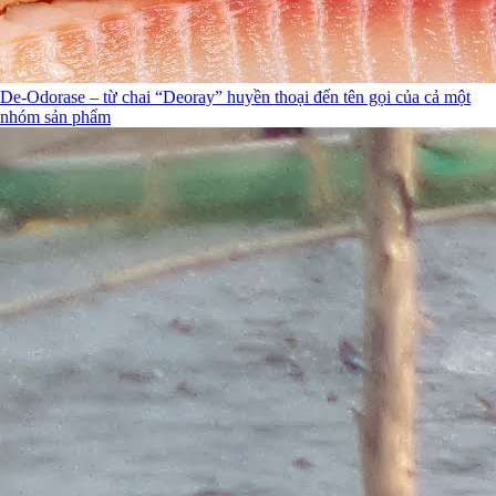
De-Odorase – từ chai “Deoray” huyền thoại đến tên gọi của cả một
nhóm sản phẩm