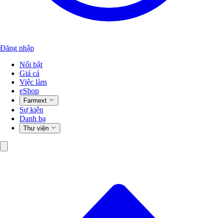
Đăng nhập
Nổi bật
Giá cả
Việc làm
eShop
Farmext
Sự kiện
Danh bạ
Thư viện