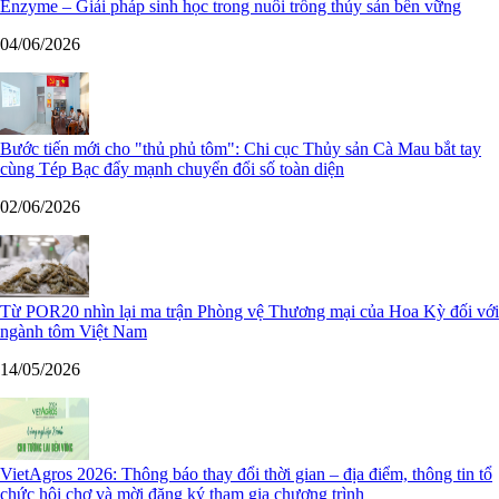
Enzyme – Giải pháp sinh học trong nuôi trồng thủy sản bền vững
04/06/2026
Bước tiến mới cho "thủ phủ tôm": Chi cục Thủy sản Cà Mau bắt tay
cùng Tép Bạc đẩy mạnh chuyển đổi số toàn diện
02/06/2026
Từ POR20 nhìn lại ma trận Phòng vệ Thương mại của Hoa Kỳ đối với
ngành tôm Việt Nam
14/05/2026
VietAgros 2026: Thông báo thay đổi thời gian – địa điểm, thông tin tổ
chức hội chợ và mời đăng ký tham gia chương trình