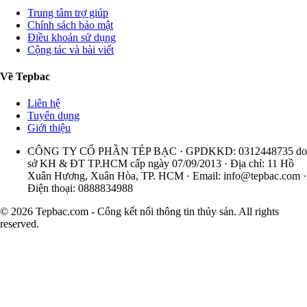
Trung tâm trợ giúp
Chính sách bảo mật
Điều khoản sử dụng
Cộng tác và bài viết
Về Tepbac
Liên hệ
Tuyển dụng
Giới thiệu
CÔNG TY CỔ PHẦN TÉP BẠC · GPDKKD: 0312448735 do
sở KH & ĐT TP.HCM cấp ngày 07/09/2013 · Địa chỉ: 11 Hồ
Xuân Hương, Xuân Hòa, TP. HCM · Email:
info@tepbac.com
·
Điện thoại: 0888834988
© 2026 Tepbac.com - Cổng kết nối thông tin thủy sản. All rights
reserved.