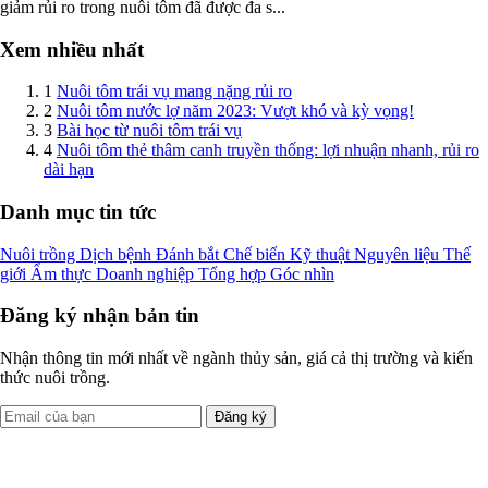
giảm rủi ro trong nuôi tôm đã được đa s...
Xem nhiều nhất
1
Nuôi tôm trái vụ mang nặng rủi ro
2
Nuôi tôm nước lợ năm 2023: Vượt khó và kỳ vọng!
3
Bài học từ nuôi tôm trái vụ
4
Nuôi tôm thẻ thâm canh truyền thống: lợi nhuận nhanh, rủi ro
dài hạn
Danh mục tin tức
Nuôi trồng
Dịch bệnh
Đánh bắt
Chế biến
Kỹ thuật
Nguyên liệu
Thế
giới
Ẩm thực
Doanh nghiệp
Tổng hợp
Góc nhìn
Đăng ký nhận bản tin
Nhận thông tin mới nhất về ngành thủy sản, giá cả thị trường và kiến
thức nuôi trồng.
Đăng ký