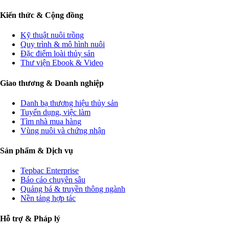
Kiến thức & Cộng đồng
Kỹ thuật nuôi trồng
Quy trình & mô hình nuôi
Đặc điểm loài thủy sản
Thư viện Ebook & Video
Giao thương & Doanh nghiệp
Danh bạ thương hiệu thủy sản
Tuyển dụng, việc làm
Tìm nhà mua hàng
Vùng nuôi và chứng nhận
Sản phẩm & Dịch vụ
Tepbac Enterprise
Báo cáo chuyên sâu
Quảng bá & truyền thông ngành
Nền tảng hợp tác
Hỗ trợ & Pháp lý