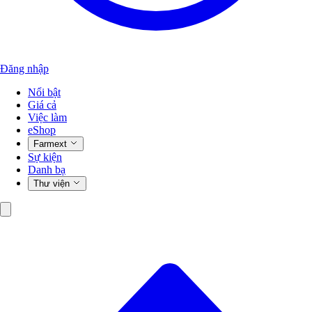
Đăng nhập
Nổi bật
Giá cả
Việc làm
eShop
Farmext
Sự kiện
Danh bạ
Thư viện