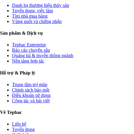
Danh bạ thương hiệu thủy sản
Tuyển dụng, việc làm
Tìm nhà mua hàng
Vùng nuôi và chứng nhận
Sản phẩm & Dịch vụ
Tepbac Enterprise
Báo cáo chuyên sâu
Quảng bá & truyền thông ngành
Nền tảng hợp tác
Hỗ trợ & Pháp lý
Trung tâm trợ giúp
Chính sách bảo mật
Điều khoản sử dụng
Cộng tác và bài viết
Về Tepbac
Liên hệ
Tuyển dụng