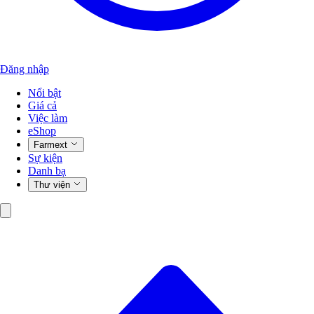
Đăng nhập
Nổi bật
Giá cả
Việc làm
eShop
Farmext
Sự kiện
Danh bạ
Thư viện