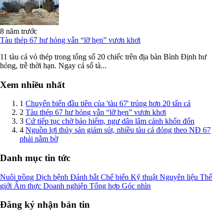
8 năm trước
Tàu thép 67 hư hỏng vẫn “lỡ hẹn” vươn khơi
11 tàu cá vỏ thép trong tổng số 20 chiếc trên địa bàn Bình Định hư
hỏng, trễ thời hạn. Ngay cả số tà...
Xem nhiều nhất
1
Chuyến biển đầu tiên của 'tàu 67' trúng hơn 20 tấn cá
2
Tàu thép 67 hư hỏng vẫn “lỡ hẹn” vươn khơi
3
Cứ tiếp tục chờ bảo hiểm, ngư dân lâm cảnh khốn đốn
4
Nguồn lợi thủy sản giảm sút, nhiều tàu cá đóng theo NĐ 67
phải nằm bờ
Danh mục tin tức
Nuôi trồng
Dịch bệnh
Đánh bắt
Chế biến
Kỹ thuật
Nguyên liệu
Thế
giới
Ẩm thực
Doanh nghiệp
Tổng hợp
Góc nhìn
Đăng ký nhận bản tin