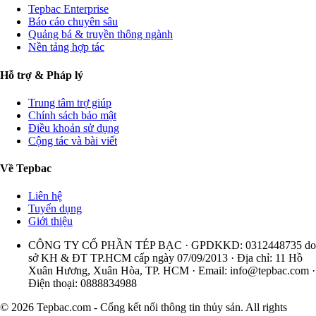
Tepbac Enterprise
Báo cáo chuyên sâu
Quảng bá & truyền thông ngành
Nền tảng hợp tác
Hỗ trợ & Pháp lý
Trung tâm trợ giúp
Chính sách bảo mật
Điều khoản sử dụng
Cộng tác và bài viết
Về Tepbac
Liên hệ
Tuyển dụng
Giới thiệu
CÔNG TY CỔ PHẦN TÉP BẠC · GPDKKD: 0312448735 do
sở KH & ĐT TP.HCM cấp ngày 07/09/2013 · Địa chỉ: 11 Hồ
Xuân Hương, Xuân Hòa, TP. HCM · Email:
info@tepbac.com
·
Điện thoại: 0888834988
© 2026 Tepbac.com - Cổng kết nối thông tin thủy sản. All rights