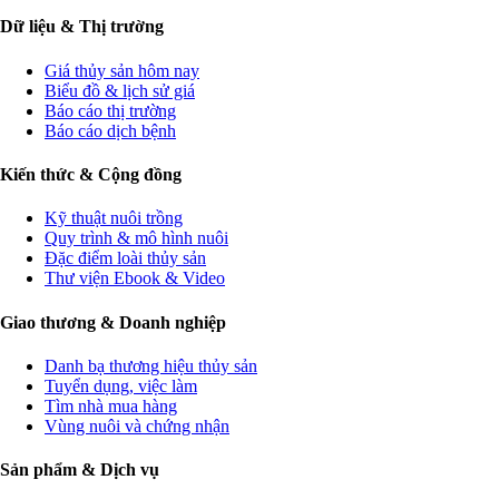
Dữ liệu & Thị trường
Giá thủy sản hôm nay
Biểu đồ & lịch sử giá
Báo cáo thị trường
Báo cáo dịch bệnh
Kiến thức & Cộng đồng
Kỹ thuật nuôi trồng
Quy trình & mô hình nuôi
Đặc điểm loài thủy sản
Thư viện Ebook & Video
Giao thương & Doanh nghiệp
Danh bạ thương hiệu thủy sản
Tuyển dụng, việc làm
Tìm nhà mua hàng
Vùng nuôi và chứng nhận
Sản phẩm & Dịch vụ