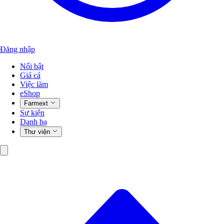
Đăng nhập
Nổi bật
Giá cả
Việc làm
eShop
Farmext
Sự kiện
Danh bạ
Thư viện