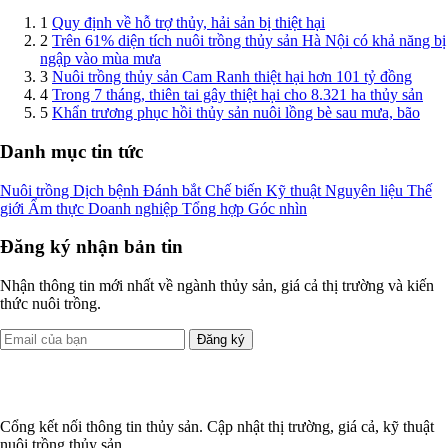
1
Quy định về hỗ trợ thủy, hải sản bị thiệt hại
2
Trên 61% diện tích nuôi trồng thủy sản Hà Nội có khả năng bị
ngập vào mùa mưa
3
Nuôi trồng thủy sản Cam Ranh thiệt hại hơn 101 tỷ đồng
4
Trong 7 tháng, thiên tai gây thiệt hại cho 8.321 ha thủy sản
5
Khẩn trương phục hồi thủy sản nuôi lồng bè sau mưa, bão
Danh mục tin tức
Nuôi trồng
Dịch bệnh
Đánh bắt
Chế biến
Kỹ thuật
Nguyên liệu
Thế
giới
Ẩm thực
Doanh nghiệp
Tổng hợp
Góc nhìn
Đăng ký nhận bản tin
Nhận thông tin mới nhất về ngành thủy sản, giá cả thị trường và kiến
thức nuôi trồng.
Đăng ký
Cổng kết nối thông tin thủy sản. Cập nhật thị trường, giá cả, kỹ thuật
nuôi trồng thủy sản.