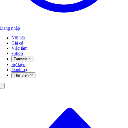
Đăng nhập
Nổi bật
Giá cả
Việc làm
eShop
Farmext
Sự kiện
Danh bạ
Thư viện