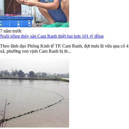
7 năm trước
Nuôi trồng thủy sản Cam Ranh thiệt hại hơn 101 tỷ đồng
Theo lãnh đạo Phòng Kinh tế TP. Cam Ranh, đợt mưa lũ vừa qua có 4
xã, phường ven vịnh Cam Ranh bị th...