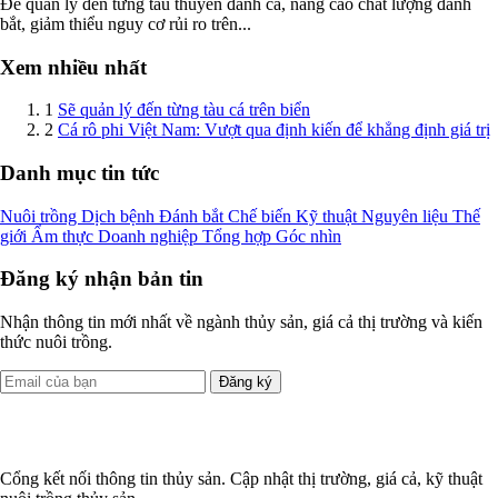
Để quản lý đến từng tàu thuyền đánh cá, nâng cao chất lượng đánh
bắt, giảm thiểu nguy cơ rủi ro trên...
Xem nhiều nhất
1
Sẽ quản lý đến từng tàu cá trên biển
2
Cá rô phi Việt Nam: Vượt qua định kiến để khẳng định giá trị
Danh mục tin tức
Nuôi trồng
Dịch bệnh
Đánh bắt
Chế biến
Kỹ thuật
Nguyên liệu
Thế
giới
Ẩm thực
Doanh nghiệp
Tổng hợp
Góc nhìn
Đăng ký nhận bản tin
Nhận thông tin mới nhất về ngành thủy sản, giá cả thị trường và kiến
thức nuôi trồng.
Đăng ký
Cổng kết nối thông tin thủy sản. Cập nhật thị trường, giá cả, kỹ thuật