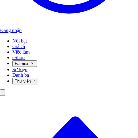
Đăng nhập
Nổi bật
Giá cả
Việc làm
eShop
Farmext
Sự kiện
Danh bạ
Thư viện