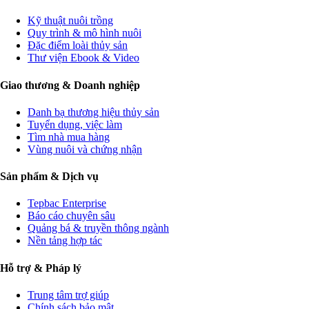
Kỹ thuật nuôi trồng
Quy trình & mô hình nuôi
Đặc điểm loài thủy sản
Thư viện Ebook & Video
Giao thương & Doanh nghiệp
Danh bạ thương hiệu thủy sản
Tuyển dụng, việc làm
Tìm nhà mua hàng
Vùng nuôi và chứng nhận
Sản phẩm & Dịch vụ
Tepbac Enterprise
Báo cáo chuyên sâu
Quảng bá & truyền thông ngành
Nền tảng hợp tác
Hỗ trợ & Pháp lý
Trung tâm trợ giúp
Chính sách bảo mật