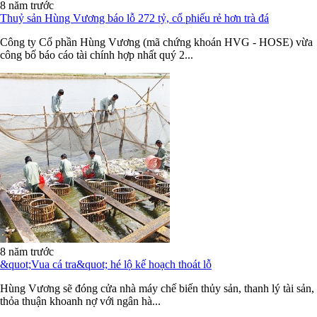
8 năm trước
Thuỷ sản Hùng Vương báo lỗ 272 tỷ, cổ phiếu rẻ hơn trà đá
Công ty Cổ phần Hùng Vương (mã chứng khoán HVG - HOSE) vừa
công bố báo cáo tài chính hợp nhất quý 2...
8 năm trước
&quot;Vua cá tra&quot; hé lộ kế hoạch thoát lỗ
Hùng Vương sẽ đóng cửa nhà máy chế biến thủy sản, thanh lý tài sản,
thỏa thuận khoanh nợ với ngân hà...