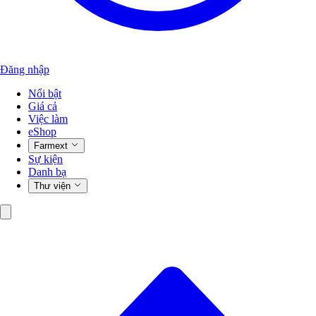
Đăng nhập
Nổi bật
Giá cả
Việc làm
eShop
Farmext
Sự kiện
Danh bạ
Thư viện