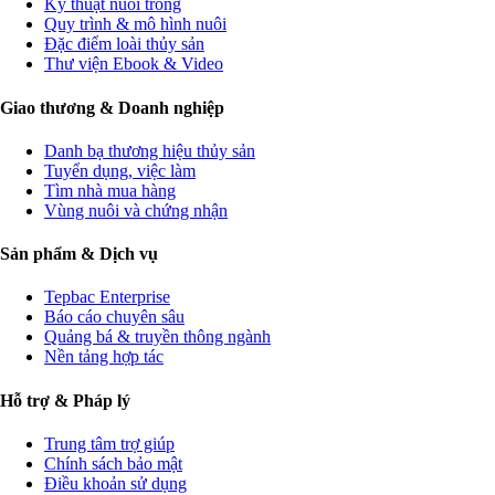
Kỹ thuật nuôi trồng
Quy trình & mô hình nuôi
Đặc điểm loài thủy sản
Thư viện Ebook & Video
Giao thương & Doanh nghiệp
Danh bạ thương hiệu thủy sản
Tuyển dụng, việc làm
Tìm nhà mua hàng
Vùng nuôi và chứng nhận
Sản phẩm & Dịch vụ
Tepbac Enterprise
Báo cáo chuyên sâu
Quảng bá & truyền thông ngành
Nền tảng hợp tác
Hỗ trợ & Pháp lý
Trung tâm trợ giúp
Chính sách bảo mật
Điều khoản sử dụng