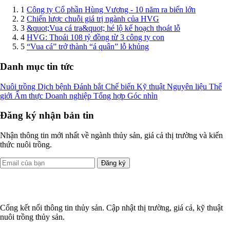
1
Công ty Cổ phần Hùng Vương - 10 năm ra biển lớn
2
Chiến lược chuỗi giá trị ngành của HVG
3
&quot;Vua cá tra&quot; hé lộ kế hoạch thoát lỗ
4
HVG: Thoái 108 tỷ đồng từ 3 công ty con
5
“Vua cá” trở thành “á quân” lỗ khủng
Danh mục tin tức
Nuôi trồng
Dịch bệnh
Đánh bắt
Chế biến
Kỹ thuật
Nguyên liệu
Thế
giới
Ẩm thực
Doanh nghiệp
Tổng hợp
Góc nhìn
Đăng ký nhận bản tin
Nhận thông tin mới nhất về ngành thủy sản, giá cả thị trường và kiến
thức nuôi trồng.
Đăng ký
Cổng kết nối thông tin thủy sản. Cập nhật thị trường, giá cả, kỹ thuật
nuôi trồng thủy sản.