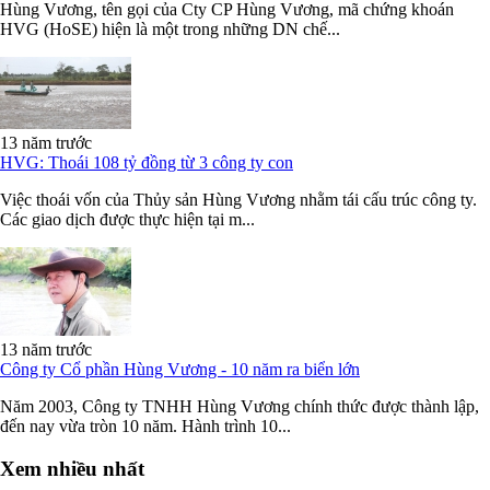
Hùng Vương, tên gọi của Cty CP Hùng Vương, mã chứng khoán
HVG (HoSE) hiện là một trong những DN chế...
13 năm trước
HVG: Thoái 108 tỷ đồng từ 3 công ty con
Việc thoái vốn của Thủy sản Hùng Vương nhằm tái cấu trúc công ty.
Các giao dịch được thực hiện tại m...
13 năm trước
Công ty Cổ phần Hùng Vương - 10 năm ra biển lớn
Năm 2003, Công ty TNHH Hùng Vương chính thức được thành lập,
đến nay vừa tròn 10 năm. Hành trình 10...
Xem nhiều nhất